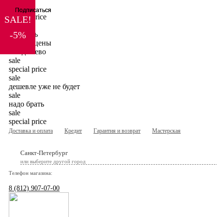
sale
Подписаться
Подписаться
special price
SALE!
sale
-5%
ну очень
низкие цены
вот дешево
sale
special price
sale
дешевле уже не будет
sale
надо брать
sale
special price
Доставка и оплата
Кредит
Гарантия и возврат
Мастерская
Санкт-Петербург
или выберите другой город
Телефон магазина:
8 (812) 907-07-00