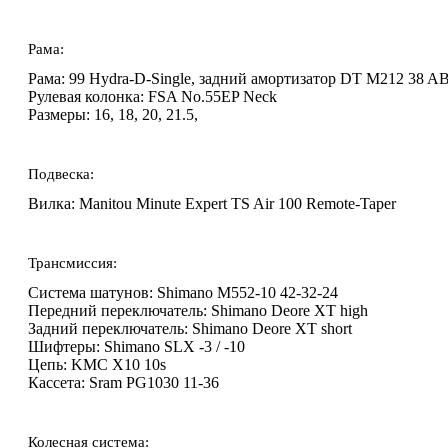
Рама:
Рама:
99 Hydra-D-Single, задний амортизатор DT M212 38 A
Рулевая колонка:
FSA No.55EP Neck
Размеры:
16
,
18
,
20
,
21.5
,
Подвеска:
Вилка:
Manitou Minute Expert TS Air 100 Remote-Taper
Трансмиссия:
Система шатунов:
Shimano M552-10 42-32-24
Передний переключатель:
Shimano Deore XT high
Задний переключатель:
Shimano Deore XT short
Шифтеры:
Shimano SLX -3 / -10
Цепь:
KMC X10 10s
Кассета:
Sram PG1030 11-36
Колесная система: