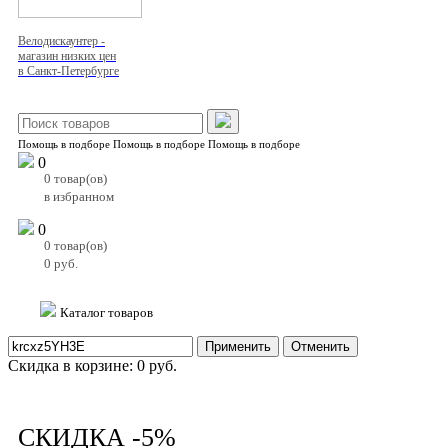
Велодискаунтер -
магазин низких цен
в Санкт-Петербурге
Помощь в подборе
Помощь в подборе
Помощь в подборе
0
0
товар(ов)
в избранном
0
0
товар(ов)
0
руб.
Каталог товаров
Применить
Отменить
Скидка в корзине:
0
руб.
СКИДКА -5%