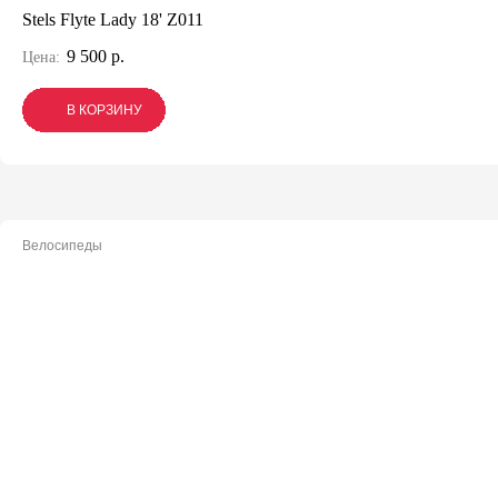
Stels Flyte Lady 18' Z011
9 500 р.
Цена:
В КОРЗИНУ
В КОРЗИНУ
В КОРЗИНУ
Велосипеды