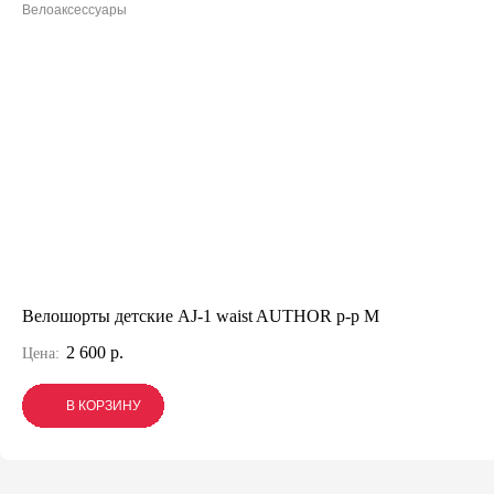
Велоаксессуары
Велошорты детские AJ-1 waist AUTHOR р-р M
2 600 р.
Цена:
В КОРЗИНУ
В КОРЗИНУ
В КОРЗИНУ