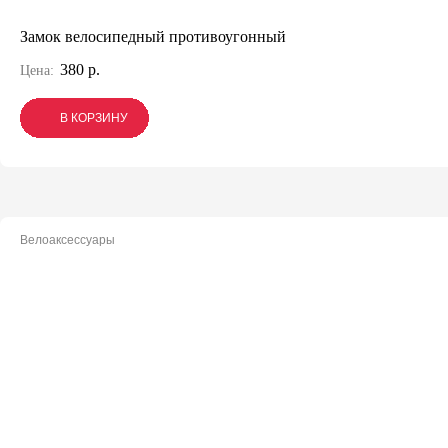
Замок велосипедный противоугонный
380 р.
Цена:
В КОРЗИНУ
В КОРЗИНУ
В КОРЗИНУ
Велоаксессуары