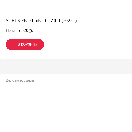
STELS Flyte Lady 16" Z011 (2022г.)
5 520 р.
Цена:
В КОРЗИНУ
В КОРЗИНУ
В КОРЗИНУ
Велоаксессуары