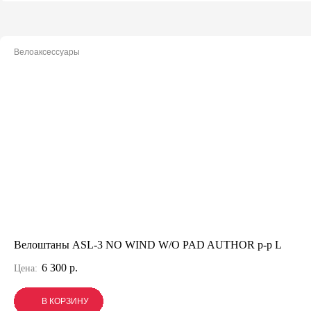
Велоаксессуары
Велоштаны ASL-3 NO WIND W/O PAD AUTHOR р-р L
6 300 р.
Цена:
В КОРЗИНУ
В КОРЗИНУ
В КОРЗИНУ