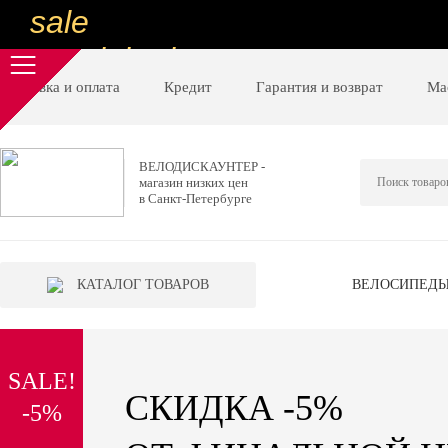
sale
special price
sale
Доставка и оплата
Кредит
Гарантия и возврат
Ма
ну очень
низкие цены
ВЕЛОДИСКАУНТЕР -
магазин низких цен
вот дешево
в Санкт-Петербурге
sale
special price
КАТАЛОГ ТОВАРОВ
ВЕЛОСИПЕД
sale
дешевле уже не будет
SALE!
sale
СКИДКА -5%
-5%
надо брать