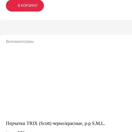
В КОРЗИНУ
В КОРЗИНУ
В КОРЗИНУ
Велоаксессуары
Перчатки TRIX (Scott) черно/красные, р-р S,M,L.