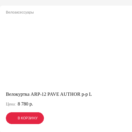
Велоаксессуары
Велокуртка ARP-12 PAVE AUTHOR р-р L
8 780 р.
Цена:
В КОРЗИНУ
В КОРЗИНУ
В КОРЗИНУ