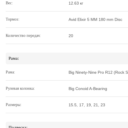
Вес:
12.63 кг
Тормоз:
Avid Elixir 5 MM 180 mm Disc
Количество передач:
20
Рама:
Рама:
Big Ninety-Nine Pro R12 (Rock 
Рулевая колонка:
Big Conoid A-Bearing
Размеры:
15.5
,
17
,
19
,
21
,
23
Подвеска: