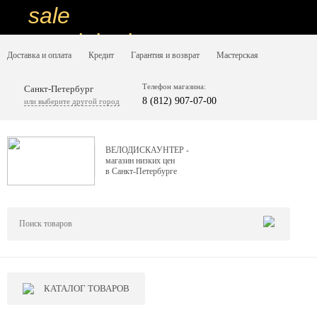
sale
special price
Доставка и оплата
Кредит
Гарантия и возврат
Мастерская
sale
ну очень
Телефон магазина:
Санкт-Петербург
8 (812) 907-07-00
или выберите другой город
низкие цены
вот дешево
ВЕЛОДИСКАУНТЕР -
магазин низких цен
sale
в Санкт-Петербурге
special price
sale
дешевле уже не будет
sale
КАТАЛОГ ТОВАРОВ
надо брать