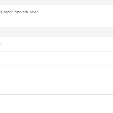
20 taper Pushlock- MMX
P