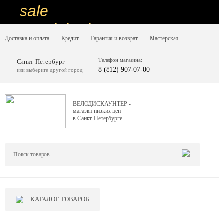
sale
special price
Доставка и оплата
Кредит
Гарантия и возврат
Мастерская
sale
ну очень
Телефон магазина:
Санкт-Петербург
8 (812) 907-07-00
или выберите другой город
низкие цены
вот дешево
ВЕЛОДИСКАУНТЕР -
магазин низких цен
sale
в Санкт-Петербурге
special price
sale
дешевле уже не будет
sale
КАТАЛОГ ТОВАРОВ
надо брать