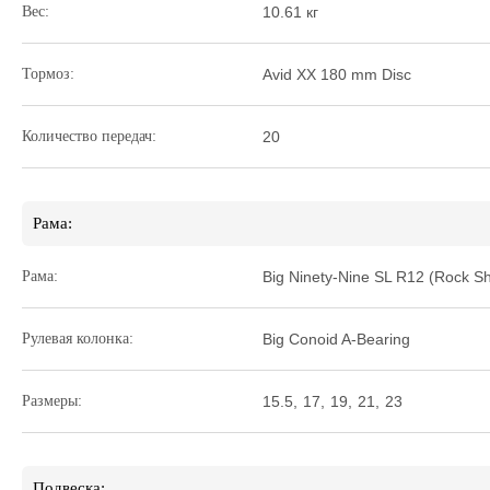
Вес:
10.61 кг
Тормоз:
Avid XX 180 mm Disc
Количество передач:
20
Рама:
Рама:
Big Ninety-Nine SL R12 (Rock S
Рулевая колонка:
Big Conoid A-Bearing
Размеры:
15.5
,
17
,
19
,
21
,
23
Подвеска: