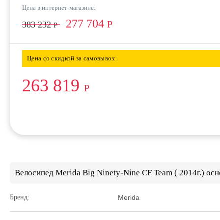
Цена в интернет-магазине:
277 704
Р
383 232
Р
Цена со скидкой за самовывоз:
263 819
Р
Велосипед Merida Big Ninety-Nine CF Team ( 2014г.) ос
Бренд:
Merida