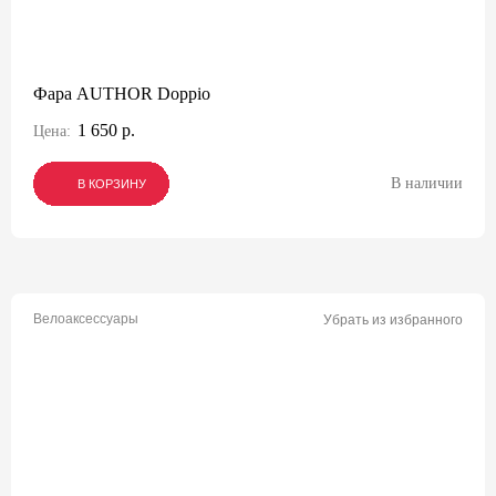
Фара AUTHOR Doppio
1 650 р.
Цена:
В наличии
В КОРЗИНУ
В КОРЗИНУ
В КОРЗИНУ
Велоаксессуары
Убрать из избранного