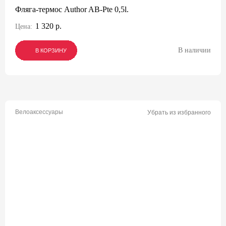
Фляга-термос Author AB-Pte 0,5l.
1 320 р.
Цена:
В наличии
В КОРЗИНУ
В КОРЗИНУ
В КОРЗИНУ
Велоаксессуары
Убрать из избранного