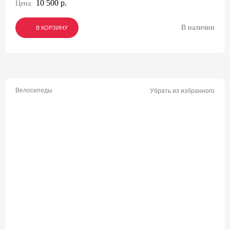
10 500 р.
Цена:
В наличии
В КОРЗИНУ
В КОРЗИНУ
В КОРЗИНУ
Велосипеды
Убрать из избранного