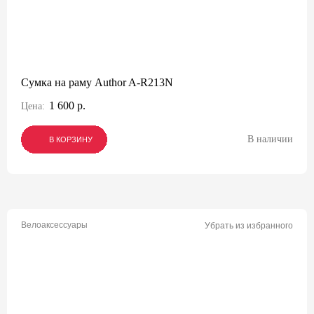
Сумка на раму Author A-R213N
1 600 р.
Цена:
В наличии
В КОРЗИНУ
В КОРЗИНУ
В КОРЗИНУ
Велоаксессуары
Убрать из избранного