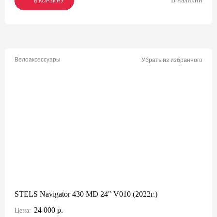
В наличии
В КОРЗИНУ
В КОРЗИНУ
В КОРЗИНУ
Велоаксессуары
Убрать из избранного
STELS Navigator 430 MD 24" V010 (2022г.)
24 000 р.
Цена: