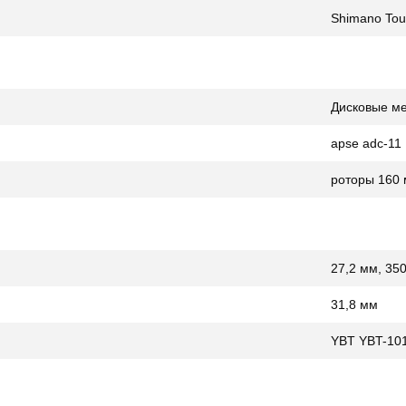
Shimano To
Дисковые м
apse adc-11
роторы 160
27,2 мм, 35
31,8 мм
YBT YBT-10