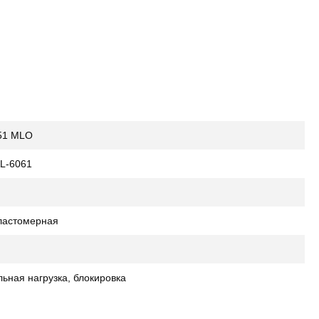
451 MLO
L-6061
ластомерная
ьная нагрузка, блокировка