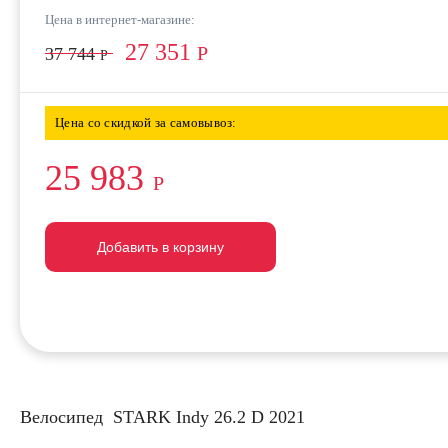
Цена в интернет-магазине:
27 351
Р
37 744
Р
Цена со скидкой за самовывоз:
25 983
Р
Добавить в корзину
Добавить в корзину
Добавить в корзину
Велосипед STARK Indy 26.2 D 2021