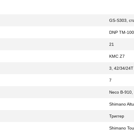
GS-S303, ст
DNP TM-100
21
KMC Z7
3, 42/34/24T
7
Neco B-910,
Shimano Alt
Триггер
Shimano Tou