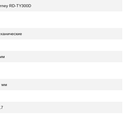
urney RD-TY300D
еханические
 мм
0 мм
17