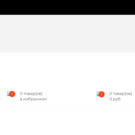
0
товар(ов)
0
товар(ов)
0
0
в избранном
0
руб.