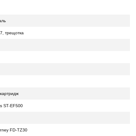
аль
7, трещотка
 картридж
us ST-EF500
rney FD-TZ30