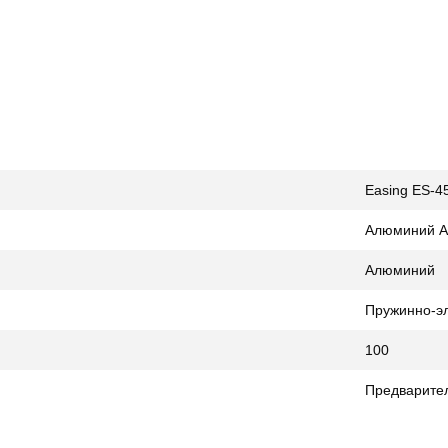
Easing ES-
Алюминий A
Алюминий
Пружинно-э
100
Предварител