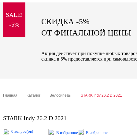
sale
SALE!
special price
СКИДКА -5%
-5%
ОТ ФИНАЛЬНОЙ ЦЕНЫ
Акция действует при покупке любых товаров 
скидка в 5% предоставляется при самовывозе
Главная
Каталог
Велосипеды
STARK Indy 26.2 D 2021
STARK Indy 26.2 D 2021
0 вопрос(ов)
В избранное
В избранное