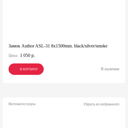
Замок Author ASL-31 8x1500mm. black/silver/smoke
1 050 р.
Цена:
В наличии
В КОРЗИНУ
В КОРЗИНУ
В КОРЗИНУ
Велоаксессуары
Убрать из избранного