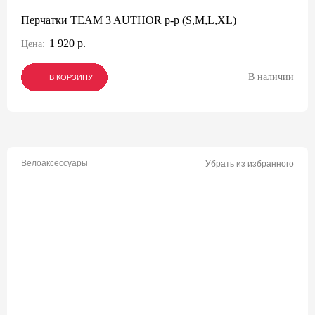
Перчатки TEAM 3 AUTHOR p-p (S,M,L,XL)
1 920 р.
Цена:
В наличии
В КОРЗИНУ
В КОРЗИНУ
В КОРЗИНУ
Велоаксессуары
Убрать из избранного