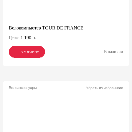
Велокомпьютер TOUR DE FRANCE
1 190 р.
Цена:
В наличии
В КОРЗИНУ
В КОРЗИНУ
В КОРЗИНУ
Велоаксессуары
Убрать из избранного