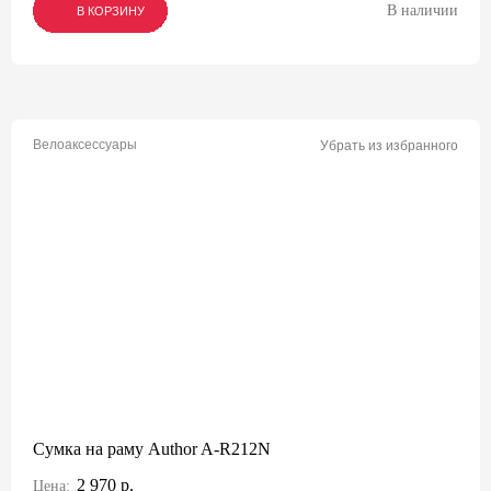
В наличии
В КОРЗИНУ
В КОРЗИНУ
В КОРЗИНУ
Велоаксессуары
Убрать из избранного
Сумка на раму Author A-R212N
2 970 р.
Цена: