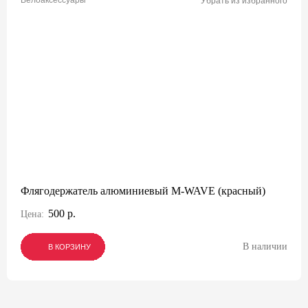
Велоаксессуары
Убрать из избранного
Флягодержатель алюминиевый M-WAVE (красный)
500 р.
Цена:
В наличии
В КОРЗИНУ
В КОРЗИНУ
В КОРЗИНУ