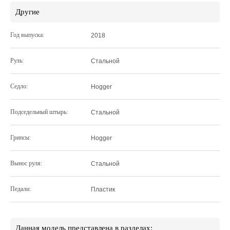
Другие
Год выпуска:
2018
Руль:
Стальной
Седло:
Hogger
Подседельный штырь:
Cтальной
Грипсы:
Hogger
Вынос руля:
Стальной
Педали:
Пластик
Данная модель представлена в разделах: