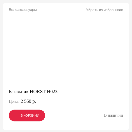
Велоаксессуары
Убрать из избранного
Багажник HORST H023
2 550 р.
Цена:
В наличии
В КОРЗИНУ
В КОРЗИНУ
В КОРЗИНУ