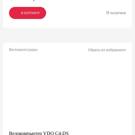
В наличии
В КОРЗИНУ
В КОРЗИНУ
В КОРЗИНУ
Велоаксессуары
Убрать из избранного
Велокомпьютер VDO C4-DS