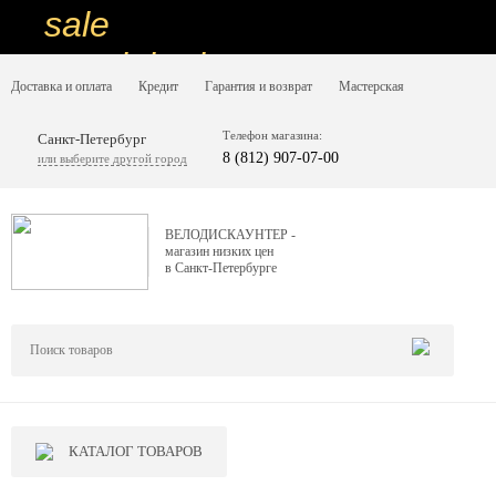
sale
special price
Доставка и оплата
Кредит
Гарантия и возврат
Мастерская
sale
ну очень
Телефон магазина:
Санкт-Петербург
8 (812) 907-07-00
или выберите другой город
низкие цены
вот дешево
ВЕЛОДИСКАУНТЕР -
магазин низких цен
sale
в Санкт-Петербурге
special price
sale
дешевле уже не будет
sale
КАТАЛОГ ТОВАРОВ
надо брать