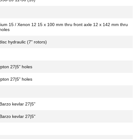
m 15 / Xenon 12 15 x 100 mm thru front axle 12 x 142 mm thru
holes
isc hydraulic (7" rotors)
ton 27|5" holes
ton 27|5" holes
arzo kevlar 27|5"
arzo kevlar 27|5"
m