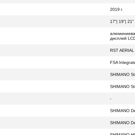
2019 г.
17"| 19"| 21"
алюминиева
дисплей LCD
RST AERIAL 
FSA Integrat
SHIMANO Ste
SHIMANO St
-
SHIMANO D
SHIMANO De
SHIMANO HG