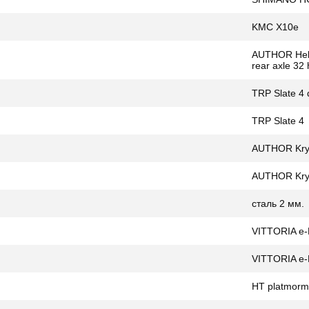
KMC X10e
AUTHOR Heliu
rear axle 32 
TRP Slate 4 d
TRP Slate 4
AUTHOR Kryp
AUTHOR Kryp
сталь 2 мм.
VITTORIA e-B
VITTORIA e-B
HT platmor