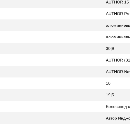
AUTHOR 15 
AUTHOR Pro
алюминиевы
алюминиев
30|9
AUTHOR (31
AUTHOR Nav
10
19|5
Велосипед с
Автор Инджо