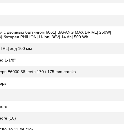
я с двойным баттингом 6061| BAFANG MAX DRIVE| 250W|
| батарея PHILION| Li-Ion| 36V| 14 Ah| 500 Wh
TRL| ход 100 мм
ed 1-1/8"
ps E6000 38 teeth 170 / 175 mm cranks
eps
eore
ore (10)
50-10 11-36 (10)