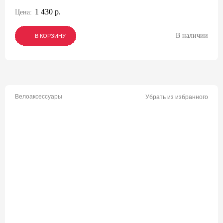
1 430 р.
Цена:
В наличии
В КОРЗИНУ
В КОРЗИНУ
В КОРЗИНУ
Велоаксессуары
Убрать из избранного