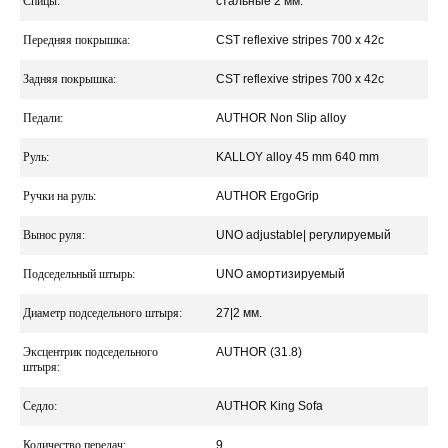
Спицы:
стальные 2 мм.
Передняя покрышка:
CST reflexive stripes 700 x 42c
Задняя покрышка:
CST reflexive stripes 700 x 42c
Педали:
AUTHOR Non Slip alloy
Руль:
KALLOY alloy 45 mm 640 mm
Ручки на руль:
AUTHOR ErgoGrip
Вынос руля:
UNO adjustable| регулируемый
Подседельный штырь:
UNO амортизируемый
Диаметр подседельного штыря:
27|2 мм.
Эксцентрик подседельного
AUTHOR (31.8)
штыря:
Седло:
AUTHOR King Sofa
Количество передач:
9