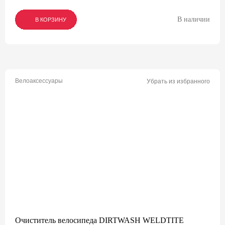
В наличии
В КОРЗИНУ
В КОРЗИНУ
В КОРЗИНУ
Велоаксессуары
Убрать из избранного
Очиститель велосипеда DIRTWASH WELDTITE