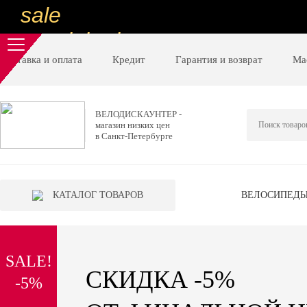
sale
special price
sale
Доставка и оплата
Кредит
Гарантия и возврат
Ма
ну очень
низкие цены
ВЕЛОДИСКАУНТЕР -
магазин низких цен
вот дешево
в Санкт-Петербурге
sale
special price
КАТАЛОГ ТОВАРОВ
ВЕЛОСИПЕД
sale
дешевле уже не будет
SALE!
sale
СКИДКА -5%
-5%
надо брать