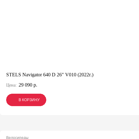
STELS Navigator 640 D 26" V010 (2022г.)
29 090 р.
Цена:
В КОРЗИНУ
В КОРЗИНУ
В КОРЗИНУ
Велосипеды