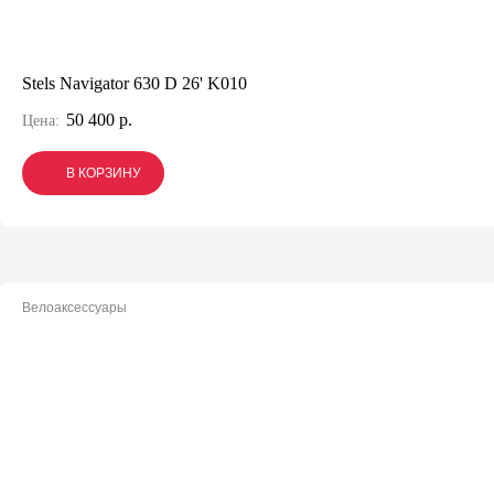
Stels Navigator 630 D 26' K010
50 400 р.
Цена:
В КОРЗИНУ
В КОРЗИНУ
В КОРЗИНУ
Велоаксессуары