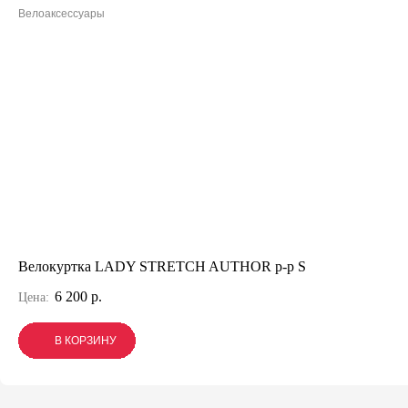
Велоаксессуары
Велокуртка LADY STRETCH AUTHOR р-р S
6 200 р.
Цена:
В КОРЗИНУ
В КОРЗИНУ
В КОРЗИНУ