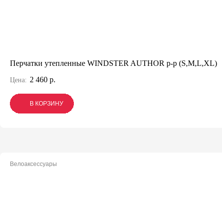
Перчатки утепленные WINDSTER AUTHOR p-p (S,M,L,XL)
2 460 р.
Цена:
В КОРЗИНУ
В КОРЗИНУ
В КОРЗИНУ
Велоаксессуары