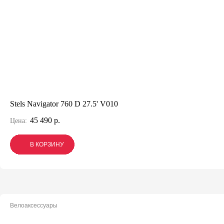
Stels Navigator 760 D 27.5' V010
45 490 р.
Цена:
В КОРЗИНУ
В КОРЗИНУ
В КОРЗИНУ
Велоаксессуары