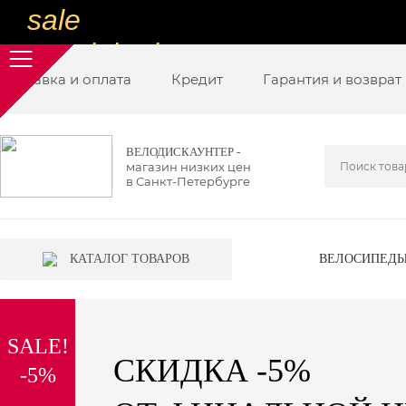
sale
special price
Доставка и оплата
sale
Кредит
Гарантия и возврат
ну очень
низкие цены
ВЕЛОДИСКАУНТЕР -
магазин низких цен
вот дешево
в Санкт-Петербурге
sale
special price
КАТАЛОГ ТОВАРОВ
ВЕЛОСИПЕД
sale
дешевле уже не будет
SALE!
sale
СКИДКА -5%
-5%
надо брать