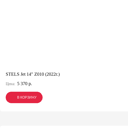
STELS Jet 14" Z010 (2022г.)
5 370 р.
Цена:
В КОРЗИНУ
В КОРЗИНУ
В КОРЗИНУ