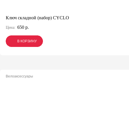
Ключ складной (набор) CYCLO
650 р.
Цена:
В КОРЗИНУ
В КОРЗИНУ
В КОРЗИНУ
Велоаксессуары