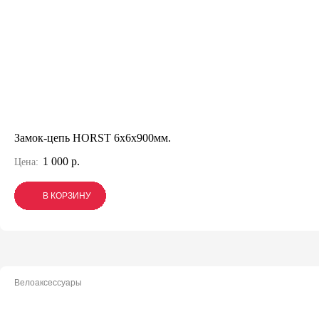
Замок-цепь HORST 6х6x900мм.
1 000 р.
Цена:
В КОРЗИНУ
В КОРЗИНУ
В КОРЗИНУ
Велоаксессуары