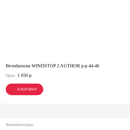
Велобахилы WINDSTOP 2 AUTHOR р-р 44-46
1 650 р.
Цена:
В КОРЗИНУ
В КОРЗИНУ
В КОРЗИНУ
Велоаксессуары