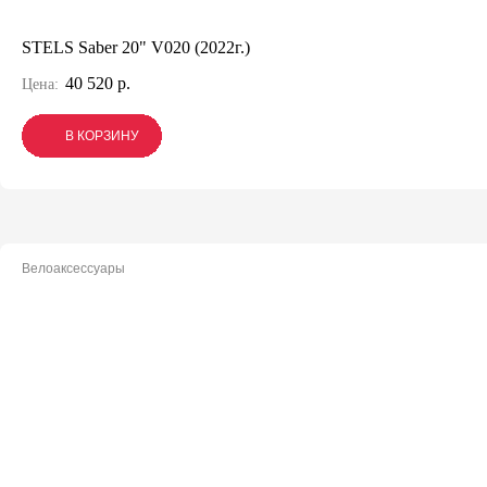
STELS Saber 20" V020 (2022г.)
40 520 р.
Цена:
В КОРЗИНУ
В КОРЗИНУ
В КОРЗИНУ
Велоаксессуары