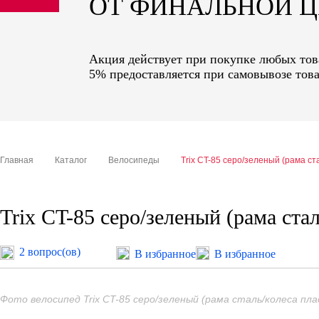
ОТ ФИНАЛЬНОЙ 
sale
special price
Акция действует при покупке любых това
5% предоставляется при самовывозе това
Главная
Каталог
Велосипеды
Trix CT-85 серо/зеленый (рама ст
Trix CT-85 серо/зеленый (рама ста
2 вопрос(ов)
В избранное
В избранное
Фото велосипед Trix CT-85 серо/зеленый (рама сталь/колеса пл