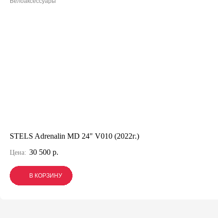
Велоаксессуары
STELS Adrenalin MD 24" V010 (2022г.)
30 500 р.
Цена:
В КОРЗИНУ
В КОРЗИНУ
В КОРЗИНУ