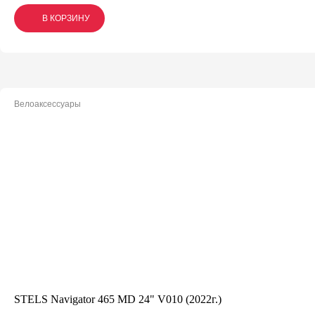
В КОРЗИНУ
В КОРЗИНУ
В КОРЗИНУ
Велоаксессуары
STELS Navigator 465 MD 24" V010 (2022г.)