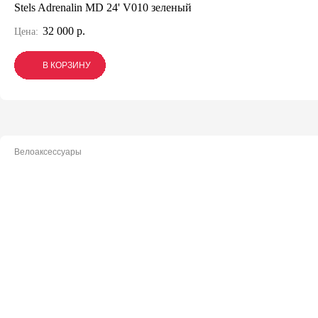
Stels Adrenalin MD 24' V010 зеленый
32 000 р.
Цена:
В КОРЗИНУ
В КОРЗИНУ
В КОРЗИНУ
Велоаксессуары