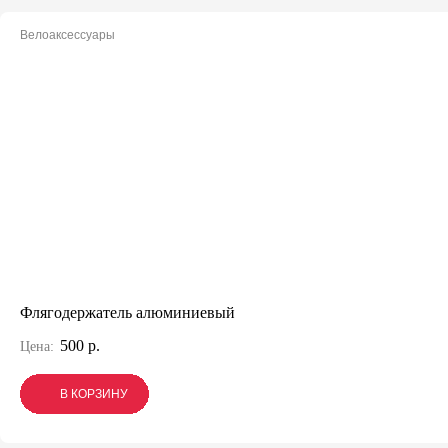
Велоаксессуары
Флягодержатель алюминиевый
500 р.
Цена:
В КОРЗИНУ
В КОРЗИНУ
В КОРЗИНУ