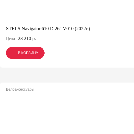
STELS Navigator 610 D 26" V010 (2022г.)
28 210 р.
Цена:
В КОРЗИНУ
В КОРЗИНУ
В КОРЗИНУ
Велоаксессуары