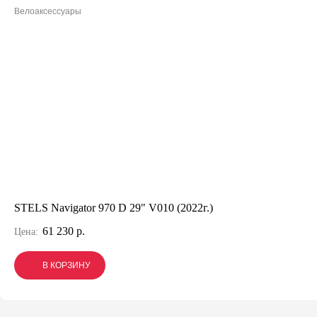
Велоаксессуары
STELS Navigator 970 D 29" V010 (2022г.)
61 230 р.
Цена:
В КОРЗИНУ
В КОРЗИНУ
В КОРЗИНУ