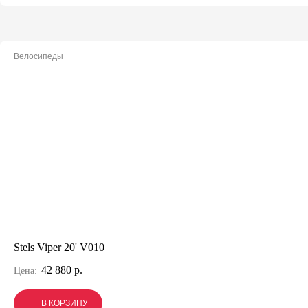
Велосипеды
Stels Viper 20' V010
42 880 р.
Цена:
В КОРЗИНУ
В КОРЗИНУ
В КОРЗИНУ