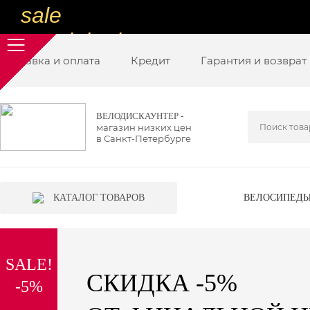
sale
special price
Доставка и оплата
sale
Кредит
Гарантия и возврат
ну очень
низкие цены
ВЕЛОДИСКАУНТЕР -
магазин низких цен
вот дешево
в Санкт-Петербурге
sale
special price
КАТАЛОГ ТОВАРОВ
ВЕЛОСИПЕД
sale
дешевле уже не будет
SALE!
sale
СКИДКА -5%
-5%
надо брать