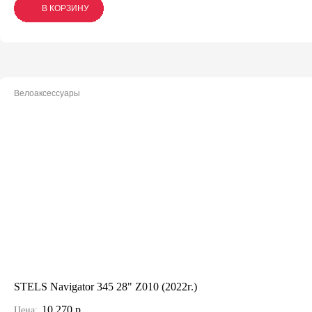
В КОРЗИНУ
В КОРЗИНУ
В КОРЗИНУ
Велоаксессуары
STELS Navigator 345 28" Z010 (2022г.)
10 270 р.
Цена: