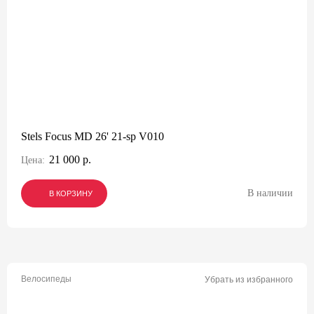
Stels Focus MD 26' 21-sp V010
21 000 р.
Цена:
В наличии
В КОРЗИНУ
В КОРЗИНУ
В КОРЗИНУ
Велосипеды
Убрать из избранного