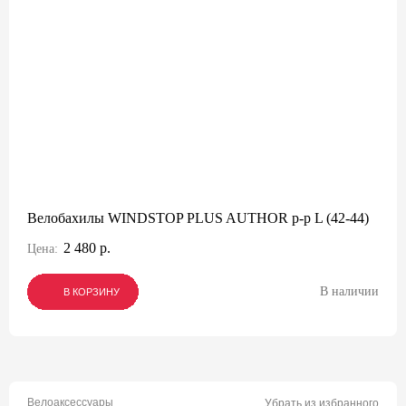
Велобахилы WINDSTOP PLUS AUTHOR р-р L (42-44)
2 480 р.
Цена:
В наличии
В КОРЗИНУ
В КОРЗИНУ
В КОРЗИНУ
Велоаксессуары
Убрать из избранного