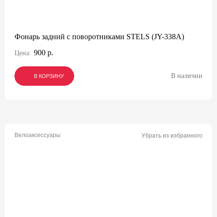
Фонарь задний с поворотниками STELS (JY-338А)
900 р.
Цена:
В наличии
В КОРЗИНУ
В КОРЗИНУ
В КОРЗИНУ
Велоаксессуары
Убрать из избранного