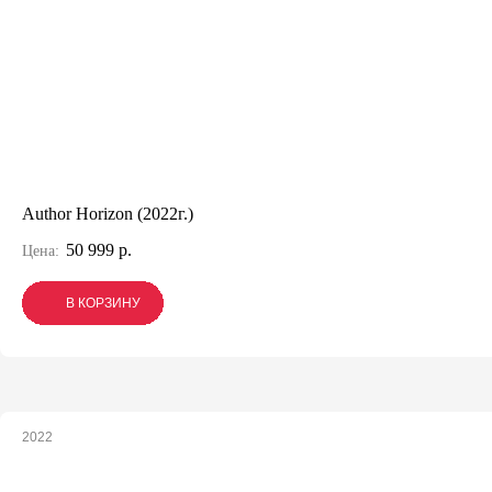
Author Horizon (2022г.)
50 999 р.
Цена:
В КОРЗИНУ
В КОРЗИНУ
В КОРЗИНУ
2022