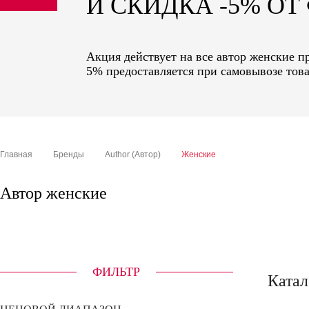
И СКИДКА -5% О
sale
special price
Акция действует на все автор женские п
5% предоставляется при самовывозе това
Главная
Бренды
Author (Автор)
Женские
Автор женские
ФИЛЬТР
Катал