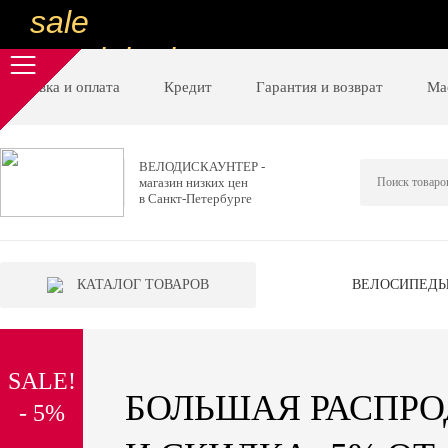
sale
special price
sale
Доставка и оплата
Кредит
Гарантия и возврат
Ма
ну очень
низкие цены
ВЕЛОДИСКАУНТЕР -
магазин низких цен
вот дешево
в Санкт-Петербурге
sale
special price
КАТАЛОГ ТОВАРОВ
ВЕЛОСИПЕД
sale
дешевле уже не будет
SALE!
sale
БОЛЬШАЯ РАСПР
- 5%
надо брать