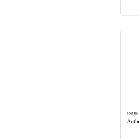
Год вы
Auth