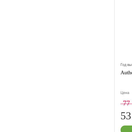
Год вы
Auth
Цена
77
53