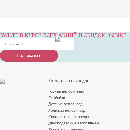
БУДЬТЕ В КУРСЕ ВСЕХ АКЦИЙ И СКИДОК 100BIKE
Подписаться
Подписаться
Подписаться
Каталог велосипедов
Горные велосипеды
Фэтбайки
Детские велосипеды
Женские велосипеды
Складные велосипеды
Двухподвесные велосипеды
Дорожные велосипеды