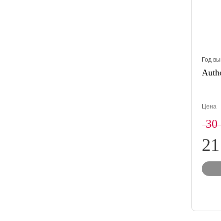
Год вы
Auth
Цена
30
21