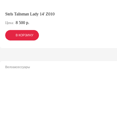
Stels Talisman Lady 14' Z010
8 500 р.
Цена:
В КОРЗИНУ
В КОРЗИНУ
В КОРЗИНУ
Велоаксессуары