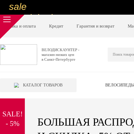
sale
special price
sale
Доставка и оплата
Кредит
Гарантия и возврат
Ма
ну очень
низкие цены
ВЕЛОДИСКАУНТЕР -
магазин низких цен
вот дешево
в Санкт-Петербурге
sale
special price
КАТАЛОГ ТОВАРОВ
ВЕЛОСИПЕД
sale
дешевле уже не будет
SALE!
sale
БОЛЬШАЯ РАСПР
- 5%
надо брать