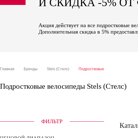
И СКИДКА -5% О
sale
special price
Акция действует на все подростковые вел
Дополнительная скидка в 5% предоставля
Главная
Бренды
Stels (Стелс)
Подростковые
Подростковые велосипеды Stels (Стелс)
ФИЛЬТР
Катал