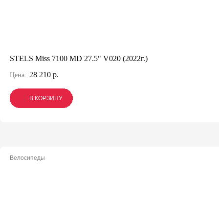
STELS Miss 7100 MD 27.5" V020 (2022г.)
28 210 р.
Цена:
В КОРЗИНУ
В КОРЗИНУ
В КОРЗИНУ
Велосипеды