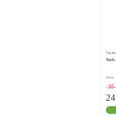
Год вы
Stels
Цена
35
24