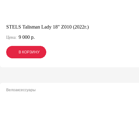
STELS Talisman Lady 18" Z010 (2022г.)
9 000 р.
Цена:
В КОРЗИНУ
В КОРЗИНУ
В КОРЗИНУ
Велоаксессуары