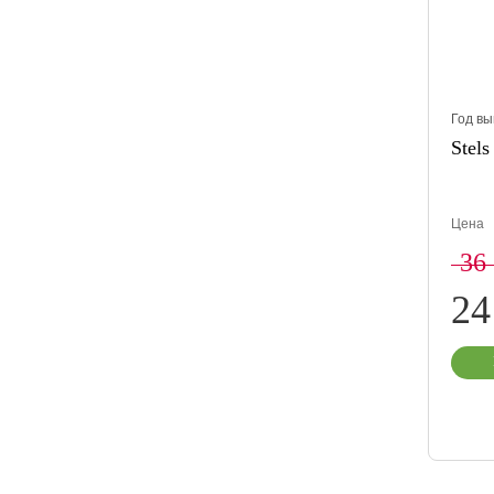
Год вы
Stels
Цена
36
24