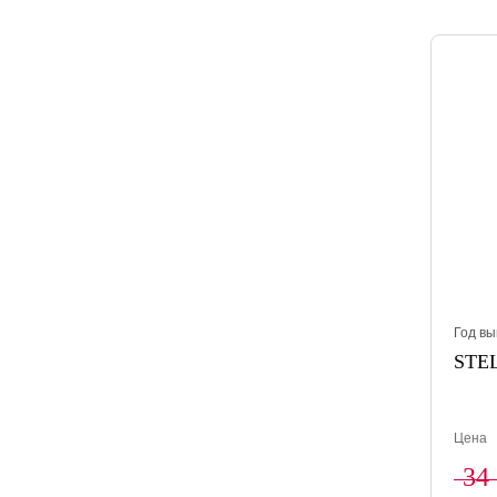
Год вы
STEL
Цена
34