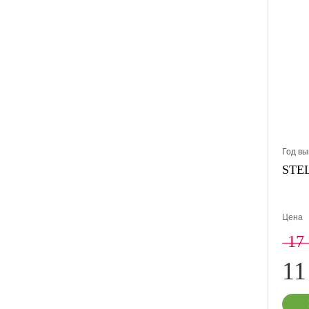
Год вы
STEL
Цена
17
11