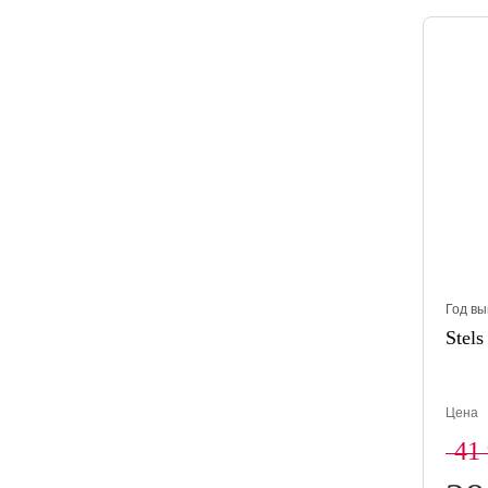
Год вы
Stels
Цена
41