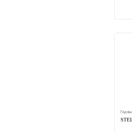
Год вы
STEL