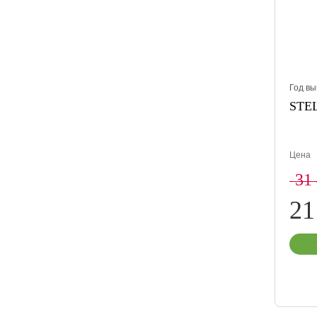
Год вы
STEL
Цена
31
21