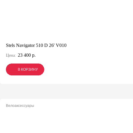
Stels Navigator 510 D 26' V010
23 400 р.
Цена:
В КОРЗИНУ
В КОРЗИНУ
В КОРЗИНУ
Велоаксессуары