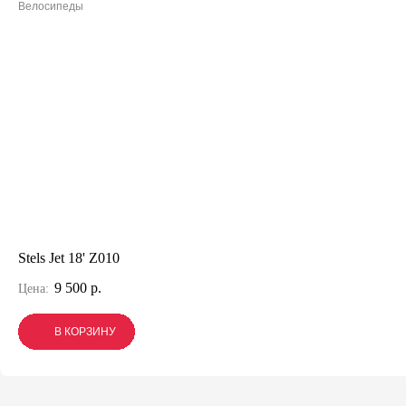
Велосипеды
Stels Jet 18' Z010
9 500 р.
Цена:
В КОРЗИНУ
В КОРЗИНУ
В КОРЗИНУ