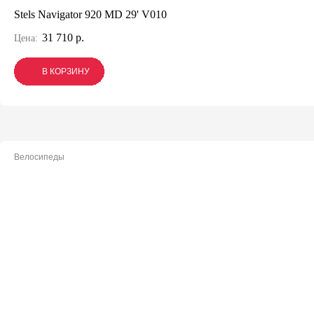
Stels Navigator 920 MD 29' V010
31 710 р.
Цена:
В КОРЗИНУ
В КОРЗИНУ
В КОРЗИНУ
Велосипеды