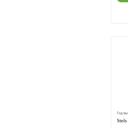
Год вы
Stels