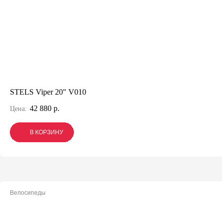
STELS Viper 20" V010
42 880 р.
Цена:
В КОРЗИНУ
В КОРЗИНУ
В КОРЗИНУ
Велосипеды