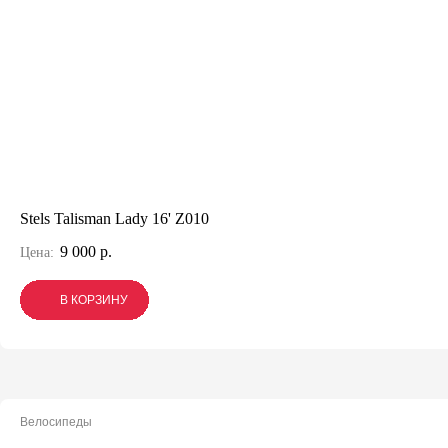
Stels Talisman Lady 16' Z010
9 000 р.
Цена:
В КОРЗИНУ
В КОРЗИНУ
В КОРЗИНУ
Велосипеды