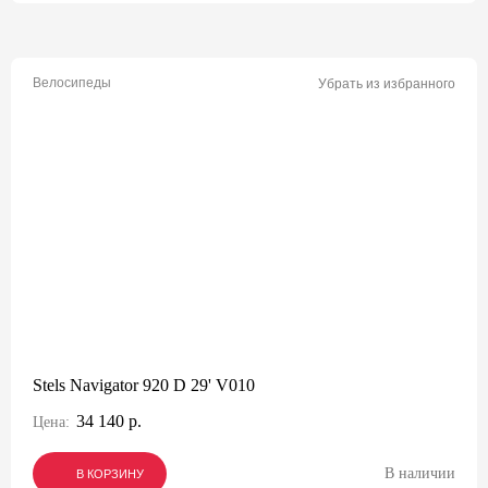
Велосипеды
Убрать из избранного
Stels Navigator 920 D 29' V010
34 140 р.
Цена:
В наличии
В КОРЗИНУ
В КОРЗИНУ
В КОРЗИНУ