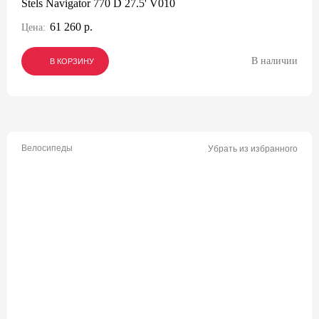
Stels Navigator 770 D 27.5' V010
61 260 р.
Цена:
В наличии
В КОРЗИНУ
В КОРЗИНУ
В КОРЗИНУ
Велосипеды
Убрать из избранного