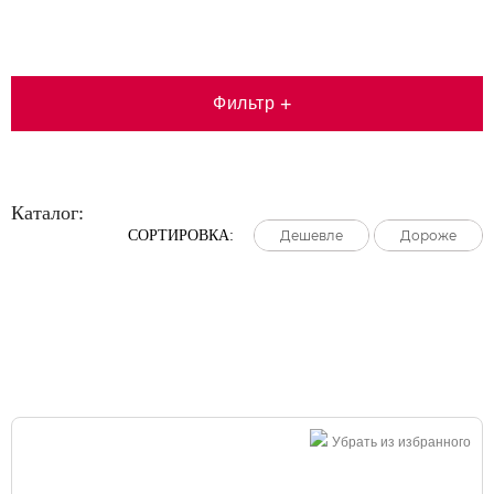
Фильтр
+
Каталог:
СОРТИРОВКА:
Дешевле
Дешевле
Дешевле
Дороже
Дороже
Дороже
Большая распродажа!
Убрать из избранного