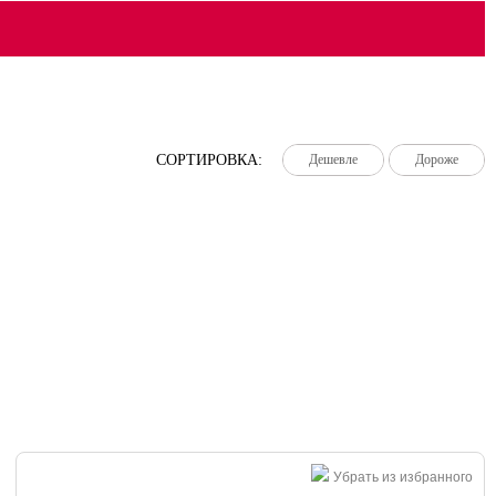
СОРТИРОВКА:
Дешевле
Дешевле
Дешевле
Дороже
Дороже
Дороже
Убрать из избранного