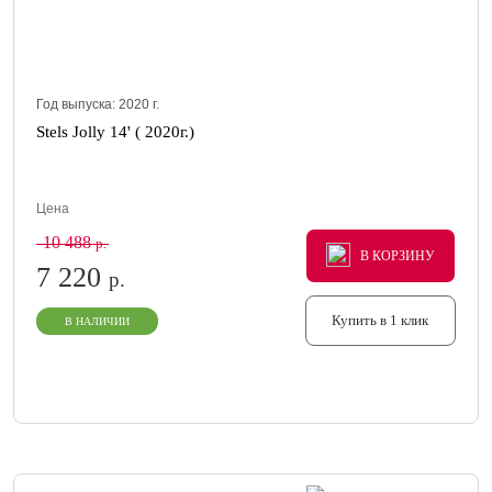
Год выпуска:
2020
г.
Stels Jolly 14' ( 2020г.)
Цена
10 488
р.
В КОРЗИНУ
В КОРЗИНУ
В КОРЗИНУ
7 220
р.
Купить в 1 клик
В НАЛИЧИИ