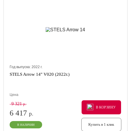
Год выпуска:
2022
г.
STELS Arrow 14" V020 (2022г.)
Цена
9 321
р.
В КОРЗИНУ
В КОРЗИНУ
В КОРЗИНУ
6 417
р.
Купить в 1 клик
В НАЛИЧИИ