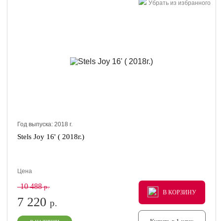
Убрать из избранного
Год выпуска:
2018
г.
Stels Joy 16' ( 2018г.)
Цена
10 488
р.
В КОРЗИНУ
В КОРЗИНУ
В КОРЗИНУ
7 220
р.