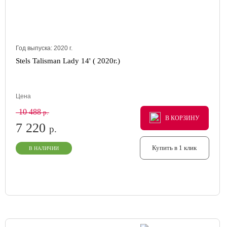
Год выпуска:
2020
г.
Stels Talisman Lady 14' ( 2020г.)
Цена
10 488
р.
В КОРЗИНУ
В КОРЗИНУ
В КОРЗИНУ
7 220
р.
Купить в 1 клик
В НАЛИЧИИ