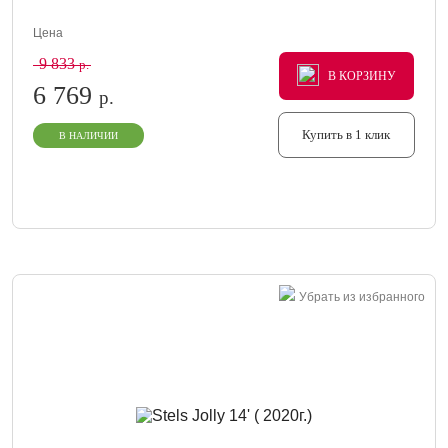
Цена
9 833
р.
В КОРЗИНУ
В КОРЗИНУ
В КОРЗИНУ
6 769
р.
Купить в 1 клик
В НАЛИЧИИ
Убрать из избранного