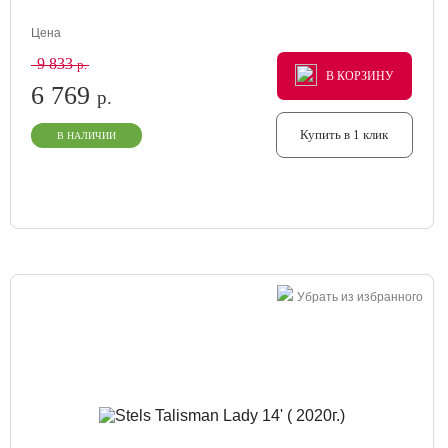
Цена
9 833
р.
В КОРЗИНУ
В КОРЗИНУ
В КОРЗИНУ
6 769
р.
Купить в 1 клик
В НАЛИЧИИ
Убрать из избранного