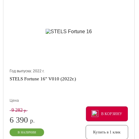
Год выпуска:
2022
г.
STELS Fortune 16" V010 (2022г.)
Цена
9 282
р.
В КОРЗИНУ
В КОРЗИНУ
В КОРЗИНУ
6 390
р.
Купить в 1 клик
В НАЛИЧИИ