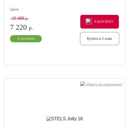
Цена
10 488
р.
В КОРЗИНУ
В КОРЗИНУ
В КОРЗИНУ
7 220
р.
Купить в 1 клик
В НАЛИЧИИ
Убрать из избранного