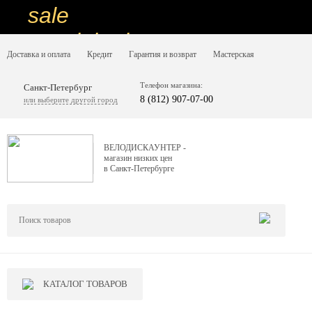
sale
special price
Доставка и оплата
Кредит
Гарантия и возврат
Мастерская
sale
ну очень
Телефон магазина:
Санкт-Петербург
8 (812) 907-07-00
или выберите другой город
низкие цены
вот дешево
ВЕЛОДИСКАУНТЕР -
магазин низких цен
sale
в Санкт-Петербурге
special price
sale
дешевле уже не будет
sale
КАТАЛОГ ТОВАРОВ
надо брать