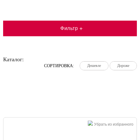
Фильтр
+
Каталог:
СОРТИРОВКА:
Дешевле
Дешевле
Дешевле
Дороже
Дороже
Дороже
Большая распродажа!
Убрать из избранного