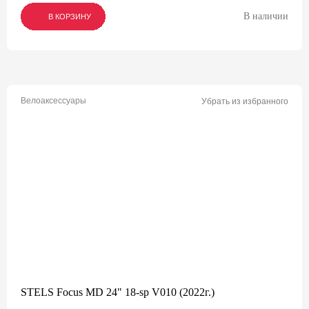
В наличии
В КОРЗИНУ
В КОРЗИНУ
В КОРЗИНУ
Велоаксессуары
Убрать из избранного
STELS Focus MD 24" 18-sp V010 (2022г.)