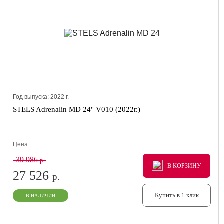
Год выпуска:
2022
г.
STELS Adrenalin MD 24" V010 (2022г.)
Цена
39 986
р.
В КОРЗИНУ
В КОРЗИНУ
В КОРЗИНУ
27 526
р.
Купить в 1 клик
В НАЛИЧИИ