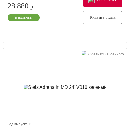
В КОРЗИНУ
В КОРЗИНУ
В КОРЗИНУ
28 880
р.
Купить в 1 клик
В НАЛИЧИИ
Убрать из избранного
Год выпуска:
г.