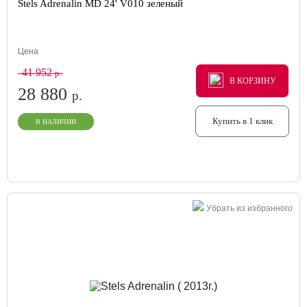
Stels Adrenalin MD 24' V010 зеленый
Цена
41 952
р.
В КОРЗИНУ
В КОРЗИНУ
В КОРЗИНУ
28 880
р.
Купить в 1 клик
В НАЛИЧИИ
Убрать из избранного