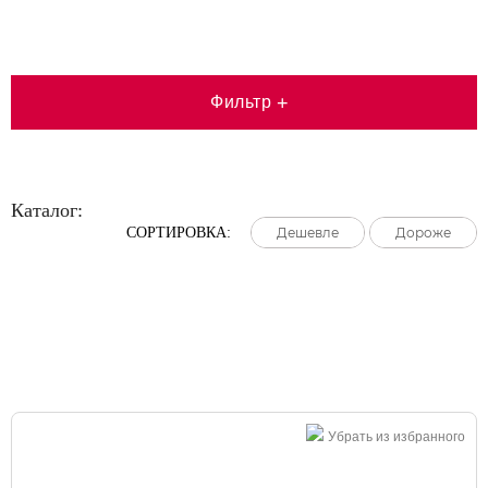
Фильтр
+
Каталог:
СОРТИРОВКА:
Дешевле
Дешевле
Дешевле
Дороже
Дороже
Дороже
Большая распродажа!
Убрать из избранного