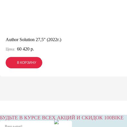
Author Solution 27,5" (2022г.)
60 420 р.
Цена:
В КОРЗИНУ
В КОРЗИНУ
В КОРЗИНУ
БУДЬТЕ В КУРСЕ ВСЕХ АКЦИЙ И СКИДОК 100BIKE