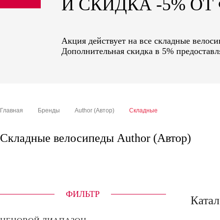
И СКИДКА -5% О
sale
special price
Акция действует на все складные велосип
Дополнительная скидка в 5% предоставля
Главная
Бренды
Author (Автор)
Складные
Складные велосипеды Author (Автор)
ФИЛЬТР
Катал