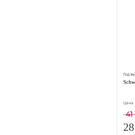
Год в
Schw
Цена
41
28