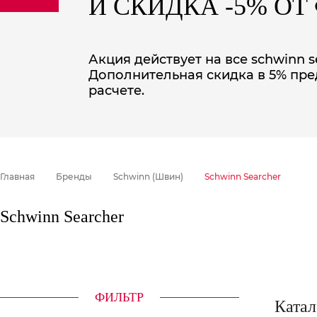
И СКИДКА -5% О
sale
special price
Акция действует на все schwinn s
Дополнительная скидка в 5% пре
расчете.
Главная
Бренды
Schwinn (Швин)
Schwinn Searcher
Schwinn Searcher
ФИЛЬТР
Катал