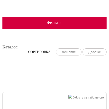
Фильтр
+
Каталог:
СОРТИРОВКА:
Дешевле
Дешевле
Дешевле
Дороже
Дороже
Дороже
Большая распродажа!
Убрать из избранного