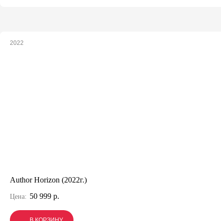
2022
Author Horizon (2022г.)
50 999 р.
Цена:
В КОРЗИНУ
В КОРЗИНУ
В КОРЗИНУ