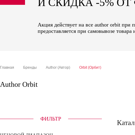
И СКИДКА -5% О
sale
special price
Акция действует на все author orbit при
предоставляется при самовывозе товара 
Главная
Бренды
Author (Автор)
Orbit (Орбит)
Author Orbit
ФИЛЬТР
Катал