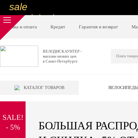
sale
special price
sale
Доставка и оплата
Кредит
Гарантия и возврат
Ма
ну очень
низкие цены
ВЕЛОДИСКАУНТЕР -
магазин низких цен
вот дешево
в Санкт-Петербурге
sale
special price
КАТАЛОГ ТОВАРОВ
ВЕЛОСИПЕД
sale
дешевле уже не будет
SALE!
sale
БОЛЬШАЯ РАСПР
- 5%
надо брать