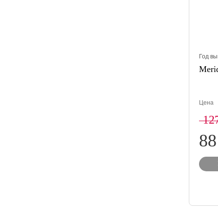
Год вы
Merid
Цена
12
88