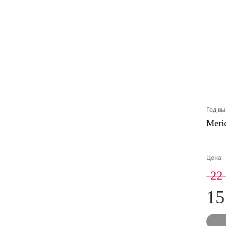
Год вы
Merid
Цена
22
15