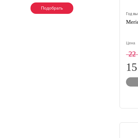
Подобрать
Подобрать
Подобрать
Год вы
Merid
Цена
22
15