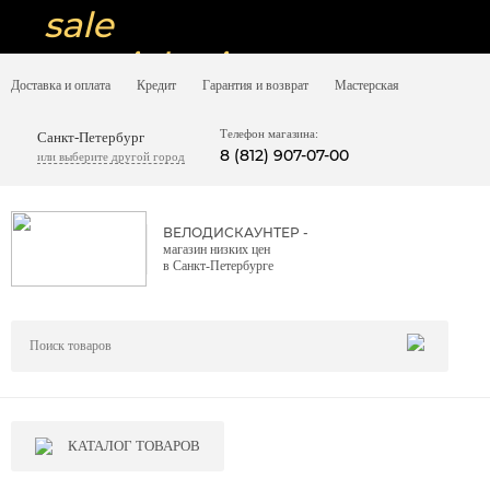
sale
special price
Доставка и оплата
Кредит
Гарантия и возврат
Мастерская
sale
ну очень
Телефон магазина:
Санкт-Петербург
8 (812) 907-07-00
или выберите другой город
низкие цены
вот дешево
ВЕЛОДИСКАУНТЕР -
магазин низких цен
sale
в Санкт-Петербурге
special price
sale
дешевле уже не будет
sale
КАТАЛОГ ТОВАРОВ
надо брать