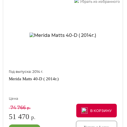
Убрать из избранного
Год выпуска:
2014
г.
Merida Matts 40-D ( 2014г.)
Цена
74 766
р.
В КОРЗИНУ
В КОРЗИНУ
В КОРЗИНУ
51 470
р.