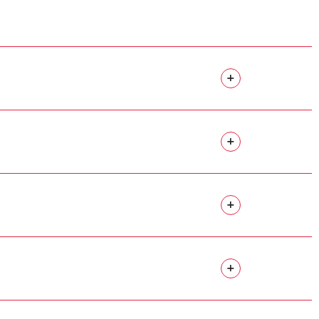
+
+
+
+