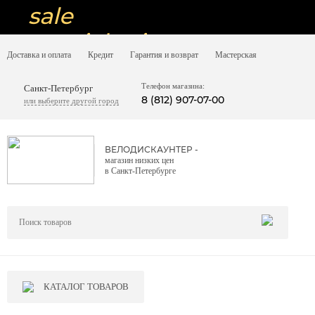
sale
special price
Доставка и оплата
Кредит
Гарантия и возврат
Мастерская
sale
ну очень
Телефон магазина:
Санкт-Петербург
8 (812) 907-07-00
или выберите другой город
низкие цены
вот дешево
ВЕЛОДИСКАУНТЕР -
магазин низких цен
sale
в Санкт-Петербурге
special price
sale
дешевле уже не будет
sale
КАТАЛОГ ТОВАРОВ
надо брать