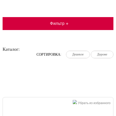
Фильтр
+
Каталог:
СОРТИРОВКА:
Дешевле
Дешевле
Дешевле
Дороже
Дороже
Дороже
Большая распродажа!
Убрать из избранного