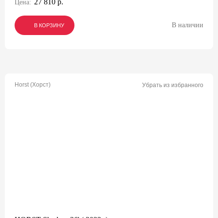
27 810 р.
Цена:
В наличии
В КОРЗИНУ
В КОРЗИНУ
В КОРЗИНУ
Horst (Хорст)
Убрать из избранного