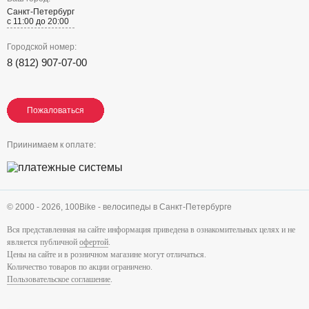
Санкт-Петербург
с 11:00 до 20:00
Городской номер:
8 (812) 907-07-00
Пожаловаться
Пожаловаться
Пожаловаться
Приинимаем к оплате:
© 2000 - 2026,
100Bike - велосипеды в Санкт-Петербурге
Вся представленная на сайте информация приведена в ознакомительных целях и не
является публичной
офертой
.
Цены на сайте и в розничном магазине могут отличаться.
Количество товаров по акции ограничено.
Пользовательское соглашение
.