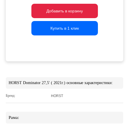
Добавить в корзину
Добавить в корзину
Добавить в корзину
Купить в 1 клик
Купить в 1 клик
Купить в 1 клик
HORST Dominator 27,5' ( 2021г.) основные характеристики:
Бренд:
HORST
Рама: