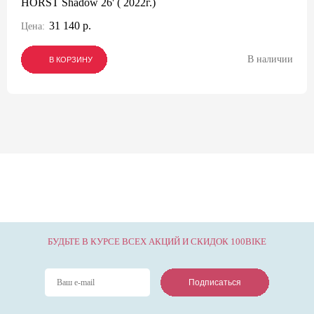
HORST Shadow 26' ( 2022г.)
31 140 р.
Цена:
В наличии
В КОРЗИНУ
В КОРЗИНУ
В КОРЗИНУ
БУДЬТЕ В КУРСЕ ВСЕХ АКЦИЙ И СКИДОК 100BIKE
Подписаться
Подписаться
Подписаться