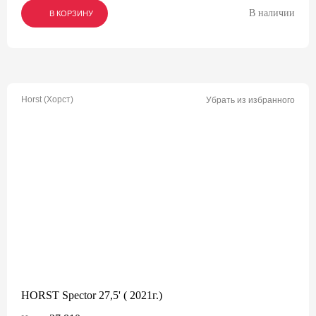
В наличии
В КОРЗИНУ
В КОРЗИНУ
В КОРЗИНУ
Horst (Хорст)
Убрать из избранного
HORST Spector 27,5' ( 2021г.)