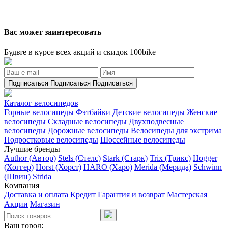
Вас может заинтересовать
Будьте в курсе всех акций и скидок 100bike
Подписаться
Подписаться
Подписаться
Каталог велосипедов
Горные велосипеды
Фэтбайки
Детские велосипеды
Женские
велосипеды
Складные велосипеды
Двухподвесные
велосипеды
Дорожные велосипеды
Велосипеды для экстрима
Подростковые велосипеды
Шоссейные велосипеды
Лучшие бренды
Author (Автор)
Stels (Стелс)
Stark (Старк)
Trix (Трикс)
Hogger
(Хоггер)
Horst (Хорст)
HARO (Харо)
Merida (Мерида)
Schwinn
(Швин)
Strida
Компания
Доставка и оплата
Кредит
Гарантия и возврат
Мастерская
Акции
Магазин
Ваш город: