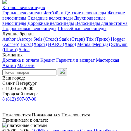
Каталог велосипедов
Горные велосипеды
Фэтбайки
Детские велосипеды
Женские
велосипеды
Складные велосипеды
Двухподвесные
велосипеды
Дорожные велосипеды
Велосипеды для экстрима
Подростковые велосипеды
Шоссейные велосипеды
Лучшие бренды
Author (Автор)
Stels (Стелс)
Stark (Старк)
Trix (Трикс)
Hogger
(Хоггер)
Horst (Хорст)
HARO (Харо)
Merida (Мерида)
Schwinn
(Швин)
Strida
Компания
Доставка и оплата
Кредит
Гарантия и возврат
Мастерская
Акции
Магазин
Ваш город:
Санкт-Петербург
с 11:00 до 20:00
Городской номер:
8 (812) 907-07-00
Пожаловаться
Пожаловаться
Пожаловаться
Приинимаем к оплате:
© 2000 - 2026,
100Bike - велосипеды в Санкт-Петербурге