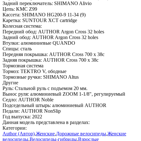
Задний переключатель:
SHIMANO Alivio
Цепь:
KMC Z99
Кассета:
SHIMANO HG200-9 11-34 (9)
Каретка:
SUNTOUR XCT cartridge
Колесная система:
Передний обод:
AUTHOR Argon Cross 32 holes
Задний обод:
AUTHOR Argon Cross 32 holes
Втулки:
алюминиевые QUANDO
Спицы:
сталь
Передняя покрышка:
AUTHOR Cross 700 x 38c
Задняя покрышка:
AUTHOR Cross 700 x 38c
Тормозная система
Тормоз:
TEKTRO V, ободные
Тормозные ручки:
SHIMANO Altus
Другие
Руль:
Стальной руль с подъемом 20 мм.
Вынос руля:
алюминиевый ZOOM 1-1/8", регулируемый
Седло:
AUTHOR Noble
Подседельный штырь:
алюминиевый AUTHOR
Педали:
AUTHOR NonSlip
Год выпуска:
2022
Данная модель представлена в разделах:
Категории:
Author (Автор)
,
Женские
,
Дорожные велосипеды
,
Женские
велосипеды
,
Велосипеды-гибриды
,
Взрослые