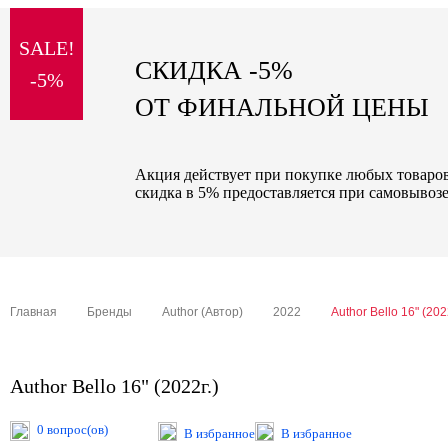
sale
SALE!
special price
СКИДКА -5%
-5%
ОТ ФИНАЛЬНОЙ ЦЕНЫ
Акция действует при покупке любых товаров 
скидка в 5% предоставляется при самовывозе
Главная
Бренды
Author (Автор)
2022
Author Bello 16" (202
Author Bello 16" (2022г.)
0 вопрос(ов)
В избранное
В избранное