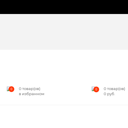
0
товар(ов)
0
товар(ов)
0
0
в избранном
0
руб.