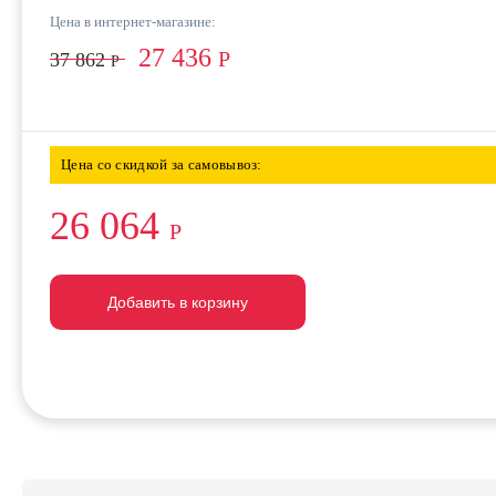
Цена в интернет-магазине:
27 436
Р
37 862
Р
Цена со скидкой за самовывоз:
26 064
Р
Добавить в корзину
Добавить в корзину
Добавить в корзину