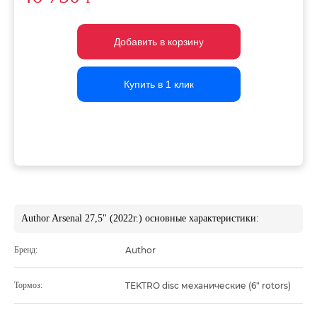
Добавить в корзину
Добавить в корзину
Добавить в корзину
Купить в 1 клик
Купить в 1 клик
Купить в 1 клик
Author Arsenal 27,5" (2022г.) основные характеристики:
Бренд:
Author
Тормоз:
TEKTRO disc механические (6" rotors)