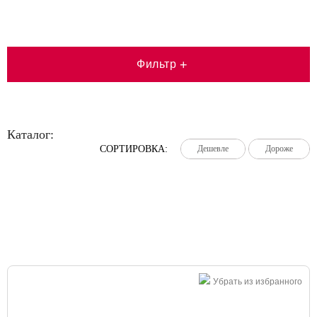
Фильтр
+
Каталог:
СОРТИРОВКА:
Дешевле
Дешевле
Дешевле
Дороже
Дороже
Дороже
Большая распродажа!
Убрать из избранного