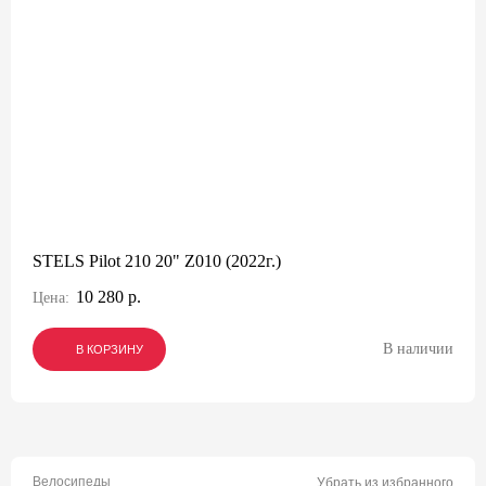
STELS Pilot 210 20" Z010 (2022г.)
10 280 р.
Цена:
В наличии
В КОРЗИНУ
В КОРЗИНУ
В КОРЗИНУ
Велосипеды
Убрать из избранного