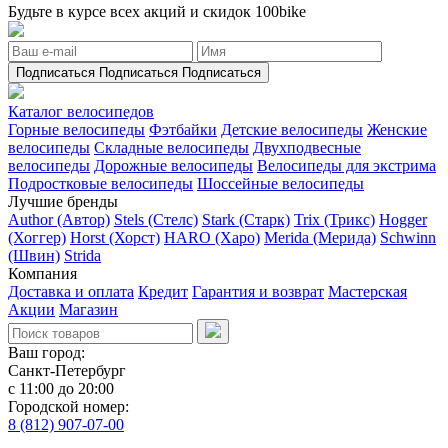
Будьте в курсе всех акций и скидок 100bike
Подписаться
Подписаться
Подписаться
Каталог велосипедов
Горные велосипеды
Фэтбайки
Детские велосипеды
Женские
велосипеды
Складные велосипеды
Двухподвесные
велосипеды
Дорожные велосипеды
Велосипеды для экстрима
Подростковые велосипеды
Шоссейные велосипеды
Лучшие бренды
Author (Автор)
Stels (Стелс)
Stark (Старк)
Trix (Трикс)
Hogger
(Хоггер)
Horst (Хорст)
HARO (Харо)
Merida (Мерида)
Schwinn
(Швин)
Strida
Компания
Доставка и оплата
Кредит
Гарантия и возврат
Мастерская
Акции
Магазин
Ваш город:
Санкт-Петербург
с 11:00 до 20:00
Городской номер:
8 (812) 907-07-00