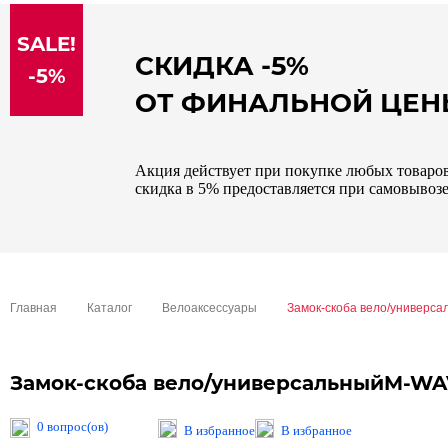
sale
SALE!
special price
СКИДКА -5%
-5%
ОТ ФИНАЛЬНОЙ ЦЕ
Акция действует при покупке любых товаров 
скидка в 5% предоставляется при самовывозе
Главная
Каталог
Велоаксессуары
Замок-скоба вело/универс
Замок-скоба вело/универсальныйM-W
0 вопрос(ов)
В избранное
В избранное