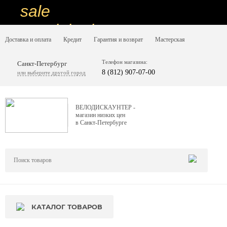
sale
special price
Доставка и оплата
Кредит
Гарантия и возврат
Мастерская
sale
ну очень
Телефон магазина:
Санкт-Петербург
8 (812) 907-07-00
или выберите другой город
низкие цены
вот дешево
ВЕЛОДИСКАУНТЕР -
магазин низких цен
sale
в Санкт-Петербурге
special price
sale
дешевле уже не будет
sale
КАТАЛОГ ТОВАРОВ
надо брать