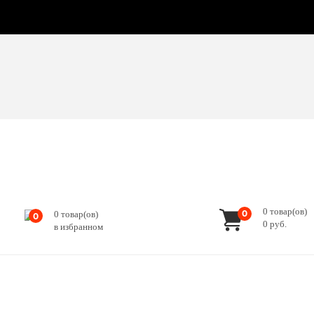
0
товар(ов)
0
0
товар(ов)
0
0
руб.
в избранном