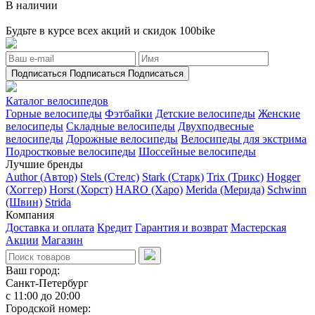
В наличии
Будьте в курсе всех акций и скидок 100bike
Подписаться
Подписаться
Подписаться
Каталог велосипедов
Горные велосипеды
Фэтбайки
Детские велосипеды
Женские
велосипеды
Складные велосипеды
Двухподвесные
велосипеды
Дорожные велосипеды
Велосипеды для экстрима
Подростковые велосипеды
Шоссейные велосипеды
Лучшие бренды
Author (Автор)
Stels (Стелс)
Stark (Старк)
Trix (Трикс)
Hogger
(Хоггер)
Horst (Хорст)
HARO (Харо)
Merida (Мерида)
Schwinn
(Швин)
Strida
Компания
Доставка и оплата
Кредит
Гарантия и возврат
Мастерская
Акции
Магазин
Ваш город:
Санкт-Петербург
с 11:00 до 20:00
Городской номер: