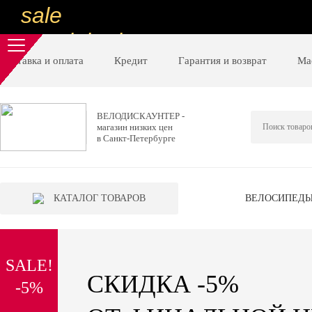
sale
special price
sale
Доставка и оплата
Кредит
Гарантия и возврат
Ма
ну очень
низкие цены
ВЕЛОДИСКАУНТЕР -
магазин низких цен
вот дешево
в Санкт-Петербурге
sale
special price
КАТАЛОГ ТОВАРОВ
ВЕЛОСИПЕД
sale
дешевле уже не будет
SALE!
sale
СКИДКА -5%
-5%
надо брать