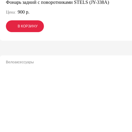
Фонарь задний с поворотниками STELS (JY-338А)
900 р.
Цена:
В КОРЗИНУ
В КОРЗИНУ
В КОРЗИНУ
Велоаксессуары