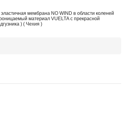
я эластичная мембрана NO WIND в области коленей
епроницаемый материал VUELTA с прекрасной
гузника ) ( Чехия )