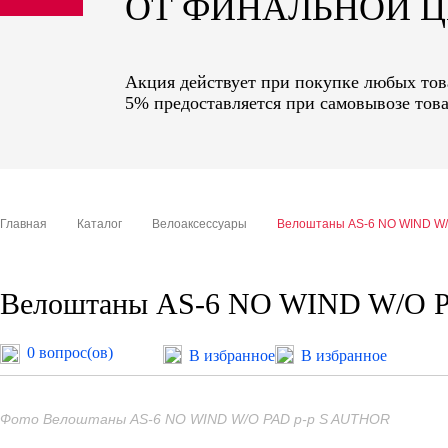
ОТ ФИНАЛЬНОЙ 
sale
special price
Акция действует при покупке любых това
5% предоставляется при самовывозе това
Главная
Каталог
Велоаксессуары
Велоштаны AS-6 NO WIND W/
Велоштаны AS-6 NO WIND W/O 
0 вопрос(ов)
В избранное
В избранное
Фото Велоштаны AS-6 NO WIND W/O PAD р-р S AUTHOR