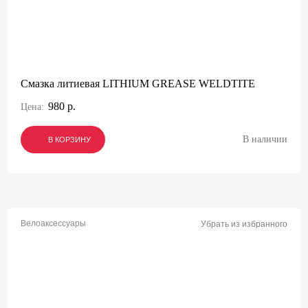
Смазка литиевая LITHIUM GREASE WELDTITE
980 р.
Цена:
В наличии
В КОРЗИНУ
В КОРЗИНУ
В КОРЗИНУ
Велоаксессуары
Убрать из избранного