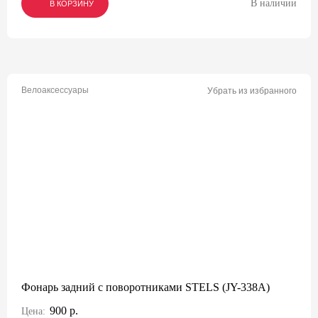
В наличии
В КОРЗИНУ
В КОРЗИНУ
В КОРЗИНУ
Велоаксессуары
Убрать из избранного
Фонарь задний с поворотниками STELS (JY-338А)
900 р.
Цена: