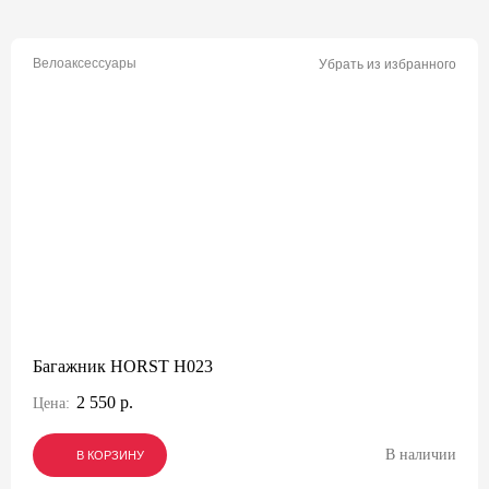
Велоаксессуары
Убрать из избранного
Багажник HORST H023
2 550 р.
Цена:
В наличии
В КОРЗИНУ
В КОРЗИНУ
В КОРЗИНУ