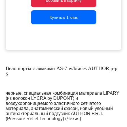
Добавить в корзину
Добавить в корзину
Добавить в корзину
Купить в 1 клик
Купить в 1 клик
Купить в 1 клик
Велошорты с лямками AS-7 w/braces AUTHOR р-р
S
черные, специальная комбинация материала LIPARY
(из волокон LYCRA by DUPONT) и
воздухорпоницаемого эластичного сетчатого
материала, анатомический фасон, новый удобный
антибактериальный подгузник AUTHOR P.R.T.
(Pressure Relief Technology) (Чехия)