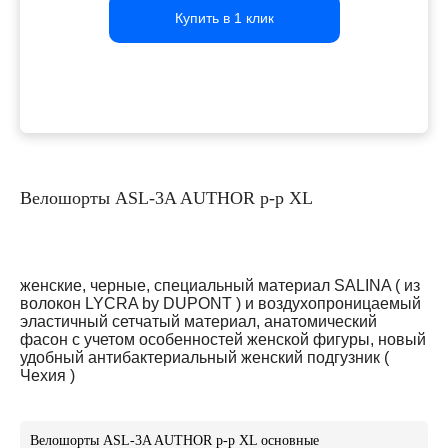
Купить в 1 клик
Купить в 1 клик
Купить в 1 клик
Велошорты ASL-3A AUTHOR р-р XL
женские, черные, специальный материал SALINA ( из
волокон LYCRA by DUPONT ) и воздухопроницаемый
эластичный сетчатый материал, анатомический
фасон с учетом особенностей женской фигуры, новый
удобный антибактериальный женский подгузник (
Чехия )
Велошорты ASL-3A AUTHOR р-р XL основные