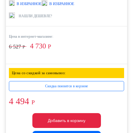
В ИЗБРАННОЕ
В ИЗБРАННОЕ
НАШЛИ ДЕШЕВЛЕ?
Цена в интернет-магазине:
4 730
Р
6 527
Р
Цена со скидкой за самовывоз:
Скидка появится в корзине
4 494
Р
Добавить в корзину
Добавить в корзину
Добавить в корзину