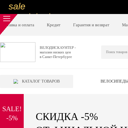
sale
special price
sale
Доставка и оплата
Кредит
Гарантия и возврат
Ма
ну очень
низкие цены
ВЕЛОДИСКАУНТЕР -
магазин низких цен
вот дешево
в Санкт-Петербурге
sale
special price
КАТАЛОГ ТОВАРОВ
ВЕЛОСИПЕД
sale
дешевле уже не будет
SALE!
sale
СКИДКА -5%
-5%
надо брать