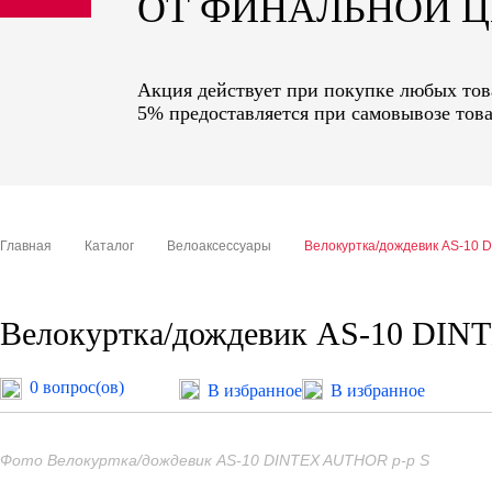
ОТ ФИНАЛЬНОЙ 
sale
special price
Акция действует при покупке любых това
5% предоставляется при самовывозе това
Главная
Каталог
Велоаксессуары
Велокуртка/дождевик AS-10 
Велокуртка/дождевик AS-10 DIN
0 вопрос(ов)
В избранное
В избранное
Фото Велокуртка/дождевик AS-10 DINTEX AUTHOR р-р S