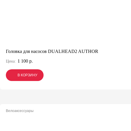
Головка для насосов DUALHEAD2 AUTHOR
1 100 р.
Цена:
В КОРЗИНУ
В КОРЗИНУ
В КОРЗИНУ
Велоаксессуары