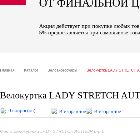
ОТ ФИНАЛЬНОЙ 
sale
special price
Акция действует при покупке любых това
5% предоставляется при самовывозе това
Главная
Каталог
Велоаксессуары
Велокуртка LADY STRETCH A
Велокуртка LADY STRETCH AUT
0 вопрос(ов)
В избранное
В избранное
Фото Велокуртка LADY STRETCH AUTHOR р-р L