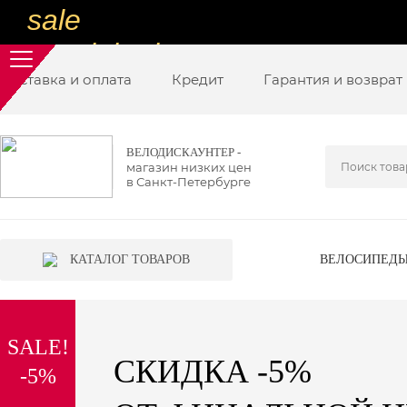
sale
special price
Доставка и оплата
sale
Кредит
Гарантия и возврат
ну очень
низкие цены
ВЕЛОДИСКАУНТЕР -
магазин низких цен
вот дешево
в Санкт-Петербурге
sale
special price
КАТАЛОГ ТОВАРОВ
ВЕЛОСИПЕД
sale
дешевле уже не будет
SALE!
sale
СКИДКА -5%
-5%
надо брать