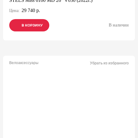
STELS Miss 6100 MD 26" V030 (2022г.)
29 740 р.
Цена:
В наличии
В КОРЗИНУ
В КОРЗИНУ
В КОРЗИНУ
Велоаксессуары
Убрать из избранного