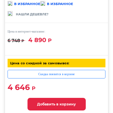
В ИЗБРАННОЕ
В ИЗБРАННОЕ
НАШЛИ ДЕШЕВЛЕ?
Цена в интернет-магазине:
4 890
Р
6 748
Р
Цена со скидкой за самовывоз:
Скидка появится в корзине
4 646
Р
Добавить в корзину
Добавить в корзину
Добавить в корзину