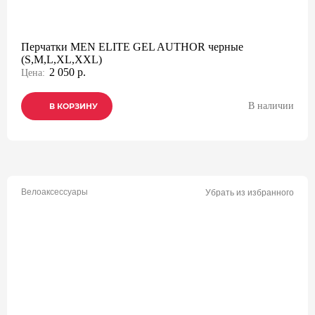
Перчатки MEN ELITE GEL AUTHOR черные
(S,M,L,XL,XXL)
2 050 р.
Цена:
В наличии
В КОРЗИНУ
В КОРЗИНУ
В КОРЗИНУ
Велоаксессуары
Убрать из избранного