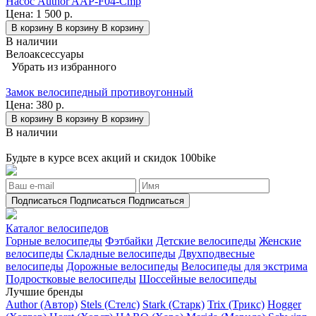
Насос Author AAP-F04-Cmp
Цена:
1 500 р.
В корзину
В корзину
В корзину
В наличии
Велоаксессуары
Убрать из избранного
Замок велосипедный противоугонный
Цена:
380 р.
В корзину
В корзину
В корзину
В наличии
Будьте в курсе всех акций и скидок 100bike
Подписаться
Подписаться
Подписаться
Каталог велосипедов
Горные велосипеды
Фэтбайки
Детские велосипеды
Женские
велосипеды
Складные велосипеды
Двухподвесные
велосипеды
Дорожные велосипеды
Велосипеды для экстрима
Подростковые велосипеды
Шоссейные велосипеды
Лучшие бренды
Author (Автор)
Stels (Стелс)
Stark (Старк)
Trix (Трикс)
Hogger