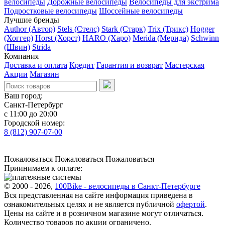
велосипеды
Дорожные велосипеды
Велосипеды для экстрима
Подростковые велосипеды
Шоссейные велосипеды
Лучшие бренды
Author (Автор)
Stels (Стелс)
Stark (Старк)
Trix (Трикс)
Hogger
(Хоггер)
Horst (Хорст)
HARO (Харо)
Merida (Мерида)
Schwinn
(Швин)
Strida
Компания
Доставка и оплата
Кредит
Гарантия и возврат
Мастерская
Акции
Магазин
Ваш город:
Санкт-Петербург
с 11:00 до 20:00
Городской номер:
8 (812) 907-07-00
Пожаловаться
Пожаловаться
Пожаловаться
Приинимаем к оплате:
© 2000 - 2026,
100Bike - велосипеды в Санкт-Петербурге
Вся представленная на сайте информация приведена в
ознакомительных целях и не является публичной
офертой
.
Цены на сайте и в розничном магазине могут отличаться.
Количество товаров по акции ограничено.