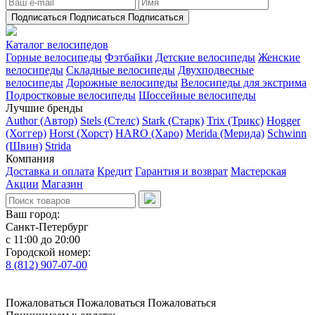
Подписаться
Подписаться
Подписаться
Каталог велосипедов
Горные велосипеды
Фэтбайки
Детские велосипеды
Женские
велосипеды
Складные велосипеды
Двухподвесные
велосипеды
Дорожные велосипеды
Велосипеды для экстрима
Подростковые велосипеды
Шоссейные велосипеды
Лучшие бренды
Author (Автор)
Stels (Стелс)
Stark (Старк)
Trix (Трикс)
Hogger
(Хоггер)
Horst (Хорст)
HARO (Харо)
Merida (Мерида)
Schwinn
(Швин)
Strida
Компания
Доставка и оплата
Кредит
Гарантия и возврат
Мастерская
Акции
Магазин
Ваш город:
Санкт-Петербург
с 11:00 до 20:00
Городской номер:
8 (812) 907-07-00
Пожаловаться
Пожаловаться
Пожаловаться