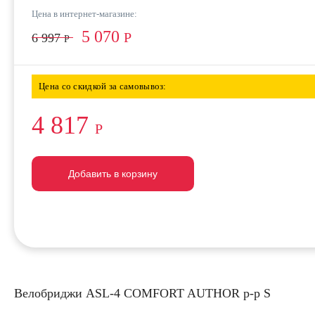
Цена в интернет-магазине:
5 070
Р
6 997
Р
Цена со скидкой за самовывоз:
4 817
Р
Добавить в корзину
Добавить в корзину
Добавить в корзину
Велобриджи ASL-4 COMFORT AUTHOR р-р S