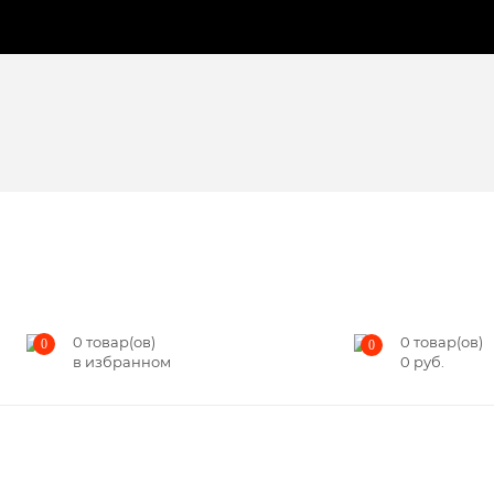
0
товар(ов)
0
товар(ов)
0
0
в избранном
0
руб.