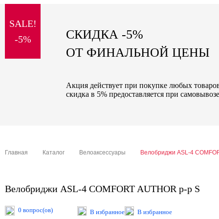
sale
SALE!
special price
СКИДКА -5%
-5%
ОТ ФИНАЛЬНОЙ ЦЕНЫ
Акция действует при покупке любых товаров 
скидка в 5% предоставляется при самовывозе
Главная
Каталог
Велоаксессуары
Велобриджи ASL-4 COMFOR
Велобриджи ASL-4 COMFORT AUTHOR р-р S
0 вопрос(ов)
В избранное
В избранное