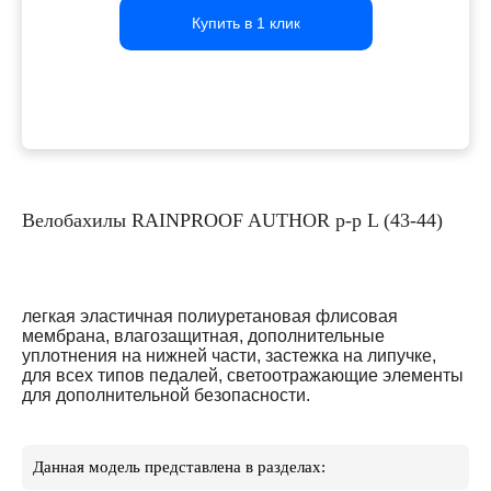
Купить в 1 клик
Купить в 1 клик
Купить в 1 клик
Велобахилы RAINPROOF AUTHOR р-р L (43-44)
легкая эластичная полиуретановая флисовая
мембрана, влагозащитная, дополнительные
уплотнения на нижней части, застежка на липучке,
для всех типов педалей, светоотражающие элементы
для дополнительной безопасности.
Данная модель представлена в разделах: