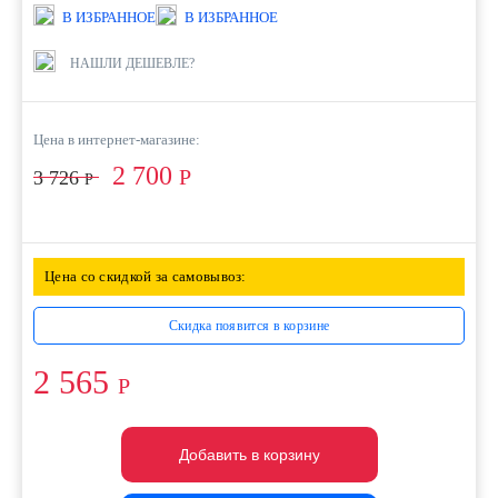
В ИЗБРАННОЕ
В ИЗБРАННОЕ
НАШЛИ ДЕШЕВЛЕ?
Цена в интернет-магазине:
2 700
Р
3 726
Р
Цена со скидкой за самовывоз:
Скидка появится в корзине
2 565
Р
Добавить в корзину
Добавить в корзину
Добавить в корзину