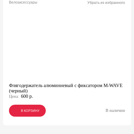
Велоаксессуары
Убрать из избранного
Флягодержатель алюминиевый с фиксатором M-WAVE
(черный)
600 р.
Цена:
В наличии
В КОРЗИНУ
В КОРЗИНУ
В КОРЗИНУ