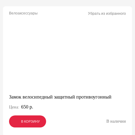
Велоаксессуары
Убрать из избранного
Замок велосипедный защитный противоугонный
650 р.
Цена:
В наличии
В КОРЗИНУ
В КОРЗИНУ
В КОРЗИНУ