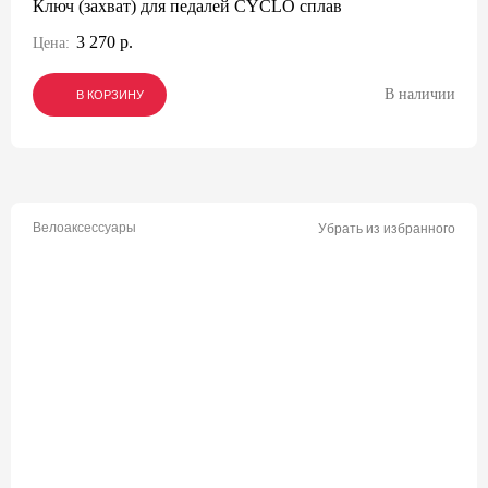
Ключ (захват) для педалей CYCLO сплав
3 270 р.
Цена:
В наличии
В КОРЗИНУ
В КОРЗИНУ
В КОРЗИНУ
Велоаксессуары
Убрать из избранного