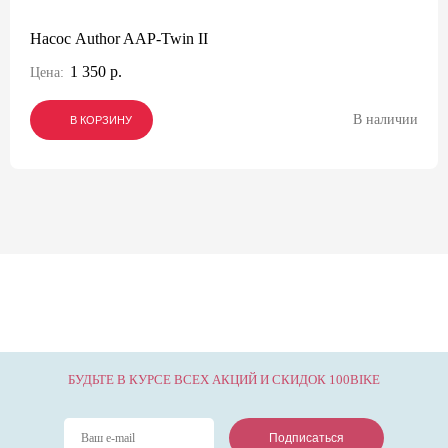
Насос Author AAP-Twin II
1 350 р.
Цена:
В наличии
В КОРЗИНУ
В КОРЗИНУ
В КОРЗИНУ
БУДЬТЕ В КУРСЕ ВСЕХ АКЦИЙ И СКИДОК 100BIKE
Подписаться
Подписаться
Подписаться