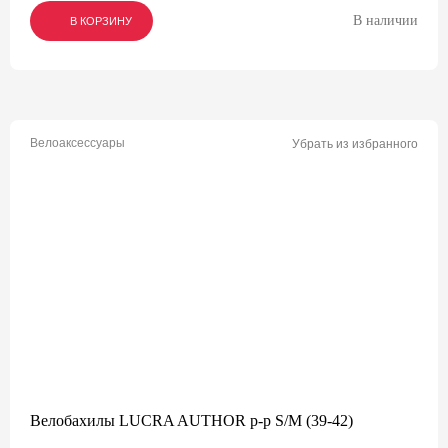
В наличии
В КОРЗИНУ
В КОРЗИНУ
В КОРЗИНУ
Велоаксессуары
Убрать из избранного
Велобахилы LUCRA AUTHOR р-р S/M (39-42)