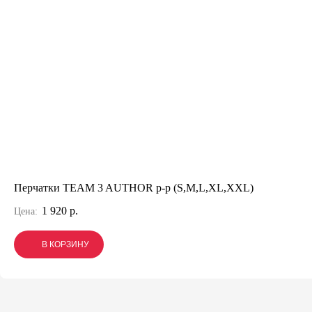
Перчатки TEAM 3 AUTHOR p-p (S,M,L,XL,XXL)
1 920 р.
Цена:
В КОРЗИНУ
В КОРЗИНУ
В КОРЗИНУ