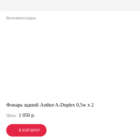
Велоаксессуары
Фонарь задний Author A-Duplex 0,5w x 2
1 050 р.
Цена:
В КОРЗИНУ
В КОРЗИНУ
В КОРЗИНУ