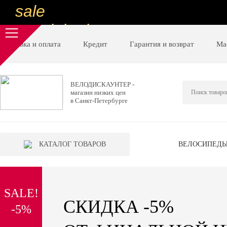
sale
special price
sale
Доставка и оплата
Кредит
Гарантия и возврат
Ма
ну очень
низкие цены
ВЕЛОДИСКАУНТЕР -
магазин низких цен
вот дешево
в Санкт-Петербурге
sale
special price
КАТАЛОГ ТОВАРОВ
ВЕЛОСИПЕД
sale
дешевле уже не будет
SALE!
sale
СКИДКА -5%
-5%
надо брать