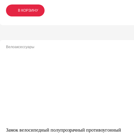
В КОРЗИНУ
В КОРЗИНУ
В КОРЗИНУ
Велоаксессуары
Замок велосипедный полупрозрачный противоугонный