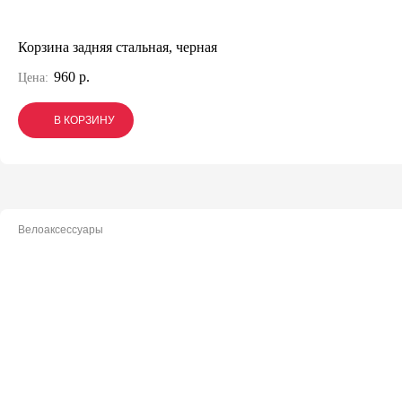
Корзина задняя стальная, черная
960 р.
Цена:
В КОРЗИНУ
В КОРЗИНУ
В КОРЗИНУ
Велоаксессуары