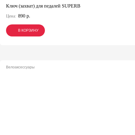
Ключ (захват) для педалей SUPERB
890 р.
Цена:
В КОРЗИНУ
В КОРЗИНУ
В КОРЗИНУ
Велоаксессуары