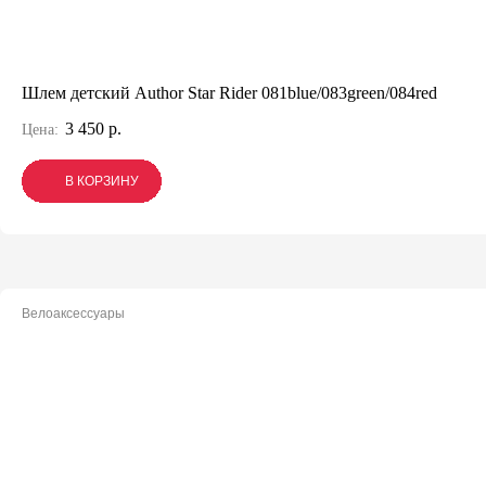
Шлем детский Author Star Rider 081blue/083green/084red
3 450 р.
Цена:
В КОРЗИНУ
В КОРЗИНУ
В КОРЗИНУ
Велоаксессуары