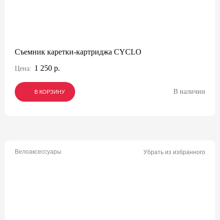
Съемник каретки-картриджа CYCLO
1 250 р.
Цена:
В наличии
В КОРЗИНУ
В КОРЗИНУ
В КОРЗИНУ
Велоаксессуары
Убрать из избранного