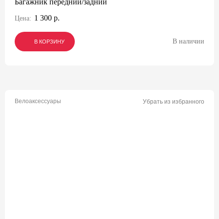
Багажник передний/задний
1 300 р.
Цена:
В наличии
В КОРЗИНУ
В КОРЗИНУ
В КОРЗИНУ
Велоаксессуары
Убрать из избранного