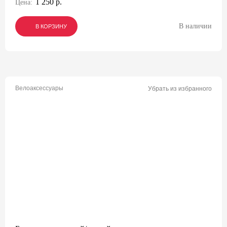
1 250 р.
Цена:
В наличии
В КОРЗИНУ
В КОРЗИНУ
В КОРЗИНУ
Велоаксессуары
Убрать из избранного