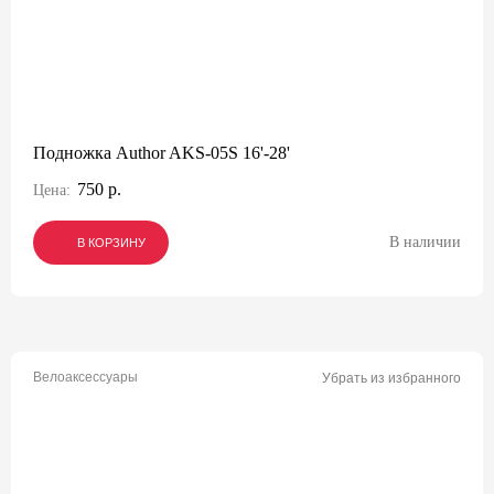
Подножка Author AKS-05S 16'-28'
750 р.
Цена:
В наличии
В КОРЗИНУ
В КОРЗИНУ
В КОРЗИНУ
Велоаксессуары
Убрать из избранного