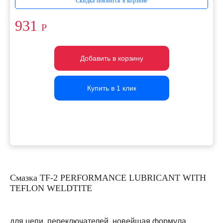
Скидка появится в корзине
931
Р
Добавить в корзину
Добавить в корзину
Добавить в корзину
Купить в 1 клик
Купить в 1 клик
Купить в 1 клик
Смазка TF-2 PERFORMANCE LUBRICANT WITH
TEFLON WELDTITE
для цепи, переключателей, новейшая формула